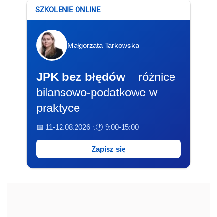
SZKOLENIE ONLINE
Małgorzata Tarkowska
JPK bez błędów
– różnice
bilansowo-podatkowe w
praktyce
📅 11-12.08.2026 r.
🕐 9:00-15:00
Zapisz się