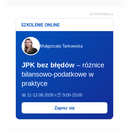
AUTOPROMOCJA
SZKOLENIE ONLINE
Małgorzata Tarkowska
JPK bez błędów
– różnice
bilansowo-podatkowe w
praktyce
📅 11-12.08.2026 r.
🕐 9:00-15:00
Zapisz się