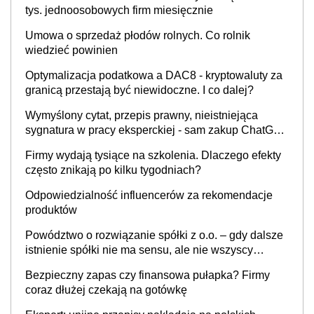
tys. jednoosobowych firm miesięcznie
Umowa o sprzedaż płodów rolnych. Co rolnik
wiedzieć powinien
Optymalizacja podatkowa a DAC8 - kryptowaluty za
granicą przestają być niewidoczne. I co dalej?
Wymyślony cytat, przepis prawny, nieistniejąca
sygnatura w pracy eksperckiej - sam zakup ChatGPT
to nie wdrożenie AI w firmie
Firmy wydają tysiące na szkolenia. Dlaczego efekty
często znikają po kilku tygodniach?
Odpowiedzialność influencerów za rekomendacje
produktów
Powództwo o rozwiązanie spółki z o.o. – gdy dalsze
istnienie spółki nie ma sensu, ale nie wszyscy
wspólnicy są tego zdania
Bezpieczny zapas czy finansowa pułapka? Firmy
coraz dłużej czekają na gotówkę