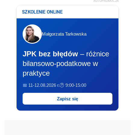
AUTOPROMOCJA
SZKOLENIE ONLINE
Małgorzata Tarkowska
JPK bez błędów
– różnice
bilansowo-podatkowe w
praktyce
📅 11-12.08.2026 r.
🕐 9:00-15:00
Zapisz się