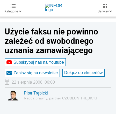
Kategorie
Serwisy
Użycie faksu nie powinno
zależeć od swobodnego
uznania zamawiającego
Subskrybuj nas na Youtube
Dołącz do ekspertów
Zapisz się na newsletter
22 sierpnia 2008, 06:00
Piotr Trębicki
Radca prawny, partner CZUBLUN TRĘBICKI