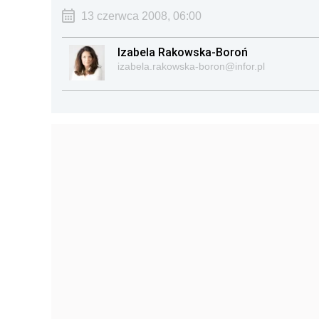
13 czerwca 2008, 06:00
Izabela Rakowska-Boroń
izabela.rakowska-boron@infor.pl