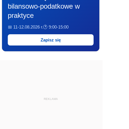
bilansowo-podatkowe w
praktyce
📅 11-12.08.2026 r.
🕐 9:00-15:00
Zapisz się
REKLAMA