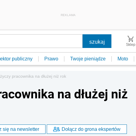
REKLAMA
Sklep
ektor publiczny
Prawo
Twoje pieniądze
Moto
yczy pracownika na dłużej niż rok
acownika na dłużej niż
 się na newsletter
Dołącz do grona ekspertów