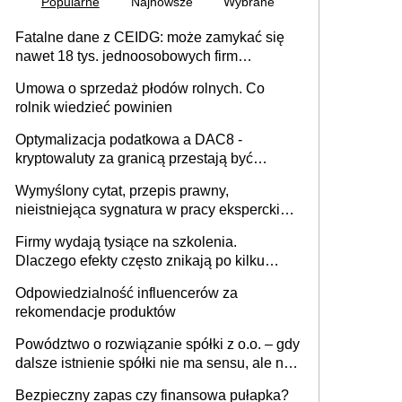
Popularne
Najnowsze
Wybrane
Fatalne dane z CEIDG: może zamykać się
nawet 18 tys. jednoosobowych firm
miesięcznie
Umowa o sprzedaż płodów rolnych. Co
rolnik wiedzieć powinien
Optymalizacja podatkowa a DAC8 -
kryptowaluty za granicą przestają być
niewidoczne. I co dalej?
Wymyślony cytat, przepis prawny,
nieistniejąca sygnatura w pracy eksperckiej -
sam zakup ChatGPT to nie wdrożenie AI w
Firmy wydają tysiące na szkolenia.
firmie
Dlaczego efekty często znikają po kilku
tygodniach?
Odpowiedzialność influencerów za
rekomendacje produktów
Powództwo o rozwiązanie spółki z o.o. – gdy
dalsze istnienie spółki nie ma sensu, ale nie
wszyscy wspólnicy są tego zdania
Bezpieczny zapas czy finansowa pułapka?