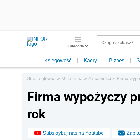
Kategorie
Księgowość
Kadry
Biznes
S
»
»
»
Strona główna
Moja firma
Aktualności
Firma wypoż
Firma wypożyczy pr
rok
Subskrybuj nas na Youtube
Zapisz