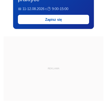
📅 11-12.08.2026 r.
🕐 9:00-15:00
Zapisz się
REKLAMA