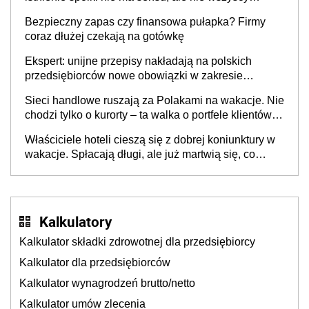
wspólnicy są tego zdania
Bezpieczny zapas czy finansowa pułapka? Firmy
coraz dłużej czekają na gotówkę
Ekspert: unijne przepisy nakładają na polskich
przedsiębiorców nowe obowiązki w zakresie
opakowań
Sieci handlowe ruszają za Polakami na wakacje. Nie
chodzi tylko o kurorty – ta walka o portfele klientów
dzieje się także tam, gdzie wielu spędzi urlop po
Właściciele hoteli cieszą się z dobrej koniunktury w
cichu
wakacje. Spłacają długi, ale już martwią się, co
będzie jesienią
Kalkulatory
Kalkulator składki zdrowotnej dla przedsiębiorcy
Kalkulator dla przedsiębiorców
Kalkulator wynagrodzeń brutto/netto
Kalkulator umów zlecenia