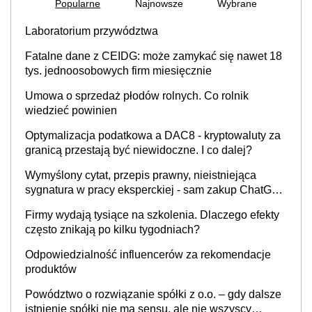
Popularne
Najnowsze
Wybrane
Laboratorium przywództwa
Fatalne dane z CEIDG: może zamykać się nawet 18
tys. jednoosobowych firm miesięcznie
Umowa o sprzedaż płodów rolnych. Co rolnik
wiedzieć powinien
Optymalizacja podatkowa a DAC8 - kryptowaluty za
granicą przestają być niewidoczne. I co dalej?
Wymyślony cytat, przepis prawny, nieistniejąca
sygnatura w pracy eksperckiej - sam zakup ChatGPT
to nie wdrożenie AI w firmie
Firmy wydają tysiące na szkolenia. Dlaczego efekty
często znikają po kilku tygodniach?
Odpowiedzialność influencerów za rekomendacje
produktów
Powództwo o rozwiązanie spółki z o.o. – gdy dalsze
istnienie spółki nie ma sensu, ale nie wszyscy