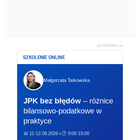
AUTOPROMOCJA
SZKOLENIE ONLINE
Małgorzata Tarkowska
JPK bez błędów
– różnice
bilansowo-podatkowe w
praktyce
📅 11-12.08.2026 r.
🕐 9:00-15:00