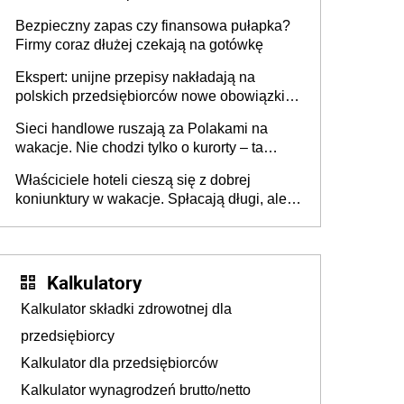
wszyscy wspólnicy są tego zdania
Bezpieczny zapas czy finansowa pułapka?
Firmy coraz dłużej czekają na gotówkę
Ekspert: unijne przepisy nakładają na
polskich przedsiębiorców nowe obowiązki w
zakresie opakowań
Sieci handlowe ruszają za Polakami na
wakacje. Nie chodzi tylko o kurorty – ta
walka o portfele klientów dzieje się także
Właściciele hoteli cieszą się z dobrej
tam, gdzie wielu spędzi urlop po cichu
koniunktury w wakacje. Spłacają długi, ale
już martwią się, co będzie jesienią
Kalkulatory
Kalkulator składki zdrowotnej dla
przedsiębiorcy
Kalkulator dla przedsiębiorców
Kalkulator wynagrodzeń brutto/netto