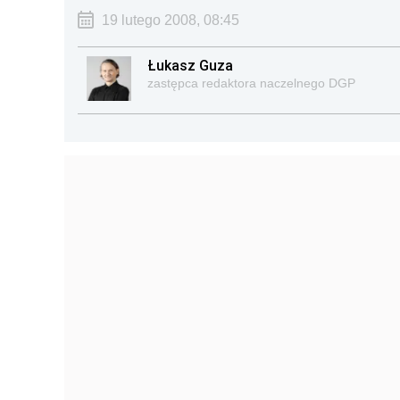
19 lutego 2008, 08:45
Łukasz Guza
zastępca redaktora naczelnego DGP