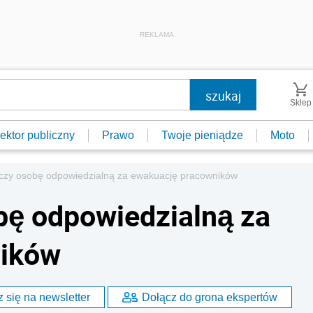
REKLAMA
Sklep
ektor publiczny
Prawo
Twoje pieniądze
Moto
czy osobę odpowiedzialną za ewakuację pracowników
bę odpowiedzialną za
ników
 się na newsletter
Dołącz do grona ekspertów