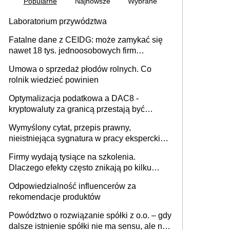
Popularne
Najnowsze
Wybrane
Laboratorium przywództwa
Fatalne dane z CEIDG: może zamykać się
nawet 18 tys. jednoosobowych firm
miesięcznie
Umowa o sprzedaż płodów rolnych. Co
rolnik wiedzieć powinien
Optymalizacja podatkowa a DAC8 -
kryptowaluty za granicą przestają być
niewidoczne. I co dalej?
Wymyślony cytat, przepis prawny,
nieistniejąca sygnatura w pracy eksperckiej -
sam zakup ChatGPT to nie wdrożenie AI w
Firmy wydają tysiące na szkolenia.
firmie
Dlaczego efekty często znikają po kilku
tygodniach?
Odpowiedzialność influencerów za
rekomendacje produktów
Powództwo o rozwiązanie spółki z o.o. – gdy
dalsze istnienie spółki nie ma sensu, ale nie