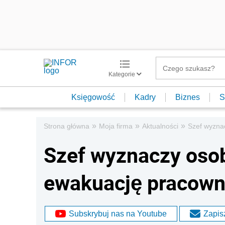
Kategorie
Księgowość
Kadry
Biznes
S
»
»
»
Strona główna
Moja firma
Aktualności
Szef wyzna
Szef wyznaczy oso
ewakuację pracow
Subskrybuj nas na Youtube
Zapisz