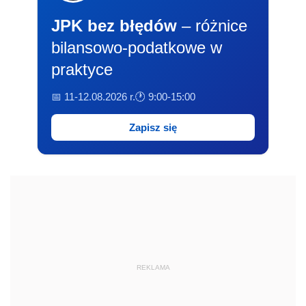
JPK bez błędów
– różnice
bilansowo-podatkowe w
praktyce
📅 11-12.08.2026 r.
🕐 9:00-15:00
Zapisz się
REKLAMA