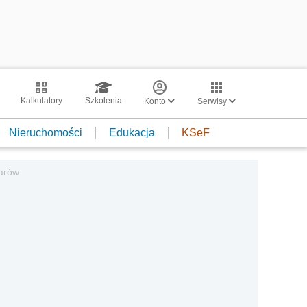
Kalkulatory
Szkolenia
Konto
Serwisy
Nieruchomości
Edukacja
KSeF
warów