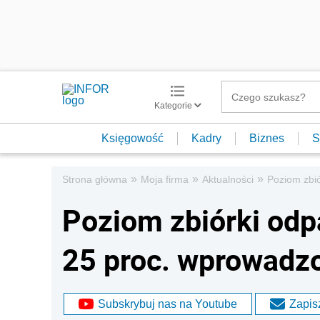
Kategorie
Księgowość
Kadry
Biznes
S
»
»
»
Strona główna
Moja firma
Aktualności
Poziom zbi
Poziom zbiórki od
25 proc. wprowadz
Subskrybuj nas na Youtube
Zapisz