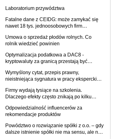
Laboratorium przywództwa
Fatalne dane z CEIDG: może zamykać się
nawet 18 tys. jednoosobowych firm
miesięcznie
Umowa o sprzedaż płodów rolnych. Co
rolnik wiedzieć powinien
Optymalizacja podatkowa a DAC8 -
kryptowaluty za granicą przestają być
niewidoczne. I co dalej?
Wymyślony cytat, przepis prawny,
nieistniejąca sygnatura w pracy eksperckiej -
sam zakup ChatGPT to nie wdrożenie AI w
Firmy wydają tysiące na szkolenia.
firmie
Dlaczego efekty często znikają po kilku
tygodniach?
Odpowiedzialność influencerów za
rekomendacje produktów
Powództwo o rozwiązanie spółki z o.o. – gdy
dalsze istnienie spółki nie ma sensu, ale nie
wszyscy wspólnicy są tego zdania