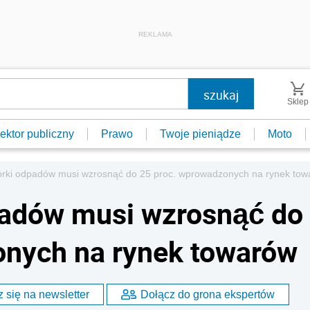
REKLAMA
Sklep
ektor publiczny
Prawo
Twoje pieniądze
Moto
órki odpadów musi wzrosnąć do 25 proc. wprowadzonych na rynek to
padów musi wzrosnąć do
onych na rynek towarów
 się na newsletter
Dołącz do grona ekspertów