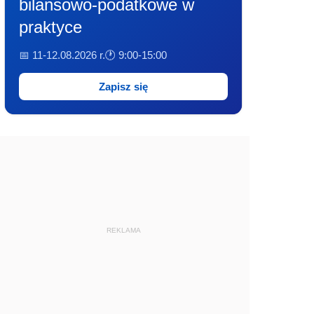
bilansowo-podatkowe w
praktyce
📅 11-12.08.2026 r.
🕐 9:00-15:00
Zapisz się
REKLAMA