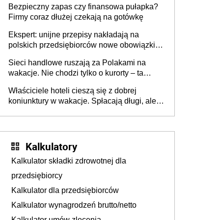
Bezpieczny zapas czy finansowa pułapka?
Firmy coraz dłużej czekają na gotówkę
Ekspert: unijne przepisy nakładają na
polskich przedsiębiorców nowe obowiązki w
zakresie opakowań
Sieci handlowe ruszają za Polakami na
wakacje. Nie chodzi tylko o kurorty – ta
walka o portfele klientów dzieje się także
Właściciele hoteli cieszą się z dobrej
tam, gdzie wielu spędzi urlop po cichu
koniunktury w wakacje. Spłacają długi, ale
już martwią się, co będzie jesienią
Kalkulatory
Kalkulator składki zdrowotnej dla
przedsiębiorcy
Kalkulator dla przedsiębiorców
Kalkulator wynagrodzeń brutto/netto
Kalkulator umów zlecenia