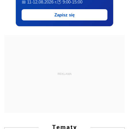
📅 11-12.08.2026 r.
🕐 9:00-15:00
Zapisz się
REKLAMA
Tematy