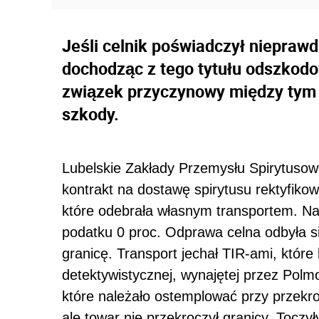
Jeśli celnik poświadczył niepraw
dochodząc z tego tytułu odszko
związek przyczynowy między tym
szkody.
Lubelskie Zakłady Przemysłu Spirytusow
kontrakt na dostawę spirytusu rektyfikow
które odebrała własnym transportem. Na
podatku 0 proc. Odprawa celna odbyła s
granicę. Transport jechał TIR-ami, które
detektywistycznej, wynajętej przez Po
które należało ostemplować przy przekroc
ale towar nie przekroczył granicy. Toczy