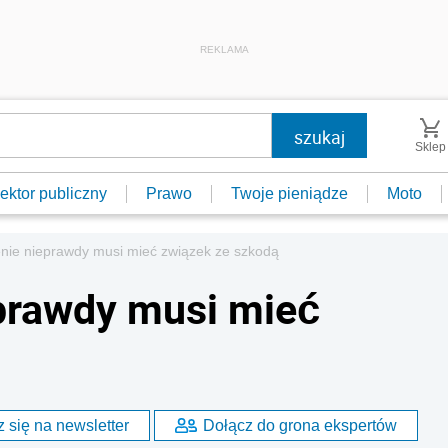
REKLAMA
Sklep
ektor publiczny
Prawo
Twoje pieniądze
Moto
nie nieprawdy musi mieć związek ze szkodą
prawdy musi mieć
 się na newsletter
Dołącz do grona ekspertów