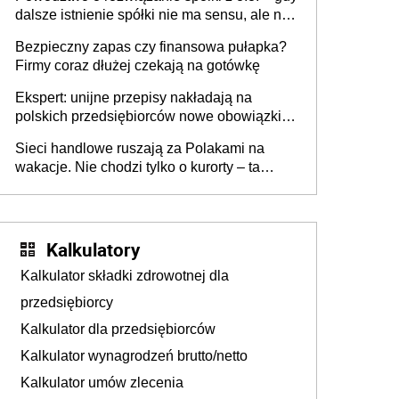
dalsze istnienie spółki nie ma sensu, ale nie
wszyscy wspólnicy są tego zdania
Bezpieczny zapas czy finansowa pułapka?
Firmy coraz dłużej czekają na gotówkę
Ekspert: unijne przepisy nakładają na
polskich przedsiębiorców nowe obowiązki w
zakresie opakowań
Sieci handlowe ruszają za Polakami na
wakacje. Nie chodzi tylko o kurorty – ta
walka o portfele klientów dzieje się także
tam, gdzie wielu spędzi urlop po cichu
Kalkulatory
Kalkulator składki zdrowotnej dla
przedsiębiorcy
Kalkulator dla przedsiębiorców
Kalkulator wynagrodzeń brutto/netto
Kalkulator umów zlecenia