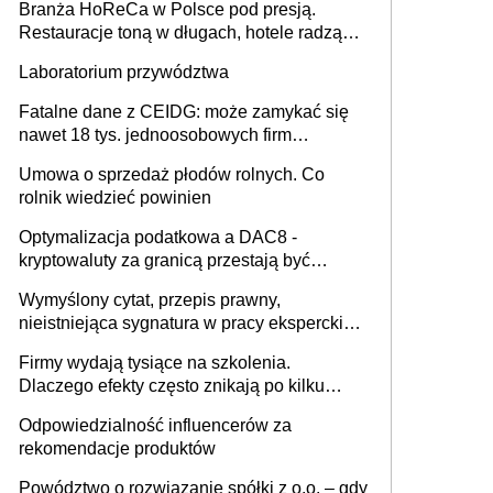
Branża HoReCa w Polsce pod presją.
Restauracje toną w długach, hotele radzą
sobie lepiej [GOŚĆ INFOR.PL]
Laboratorium przywództwa
Fatalne dane z CEIDG: może zamykać się
nawet 18 tys. jednoosobowych firm
miesięcznie
Umowa o sprzedaż płodów rolnych. Co
rolnik wiedzieć powinien
Optymalizacja podatkowa a DAC8 -
kryptowaluty za granicą przestają być
niewidoczne. I co dalej?
Wymyślony cytat, przepis prawny,
nieistniejąca sygnatura w pracy eksperckiej -
sam zakup ChatGPT to nie wdrożenie AI w
Firmy wydają tysiące na szkolenia.
firmie
Dlaczego efekty często znikają po kilku
tygodniach?
Odpowiedzialność influencerów za
rekomendacje produktów
Powództwo o rozwiązanie spółki z o.o. – gdy