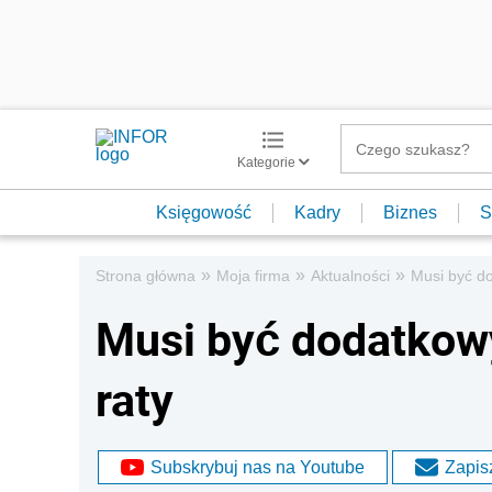
Kategorie
Księgowość
Kadry
Biznes
S
»
»
»
Strona główna
Moja firma
Aktualności
Musi być do
Musi być dodatkowy
raty
Subskrybuj nas na Youtube
Zapisz