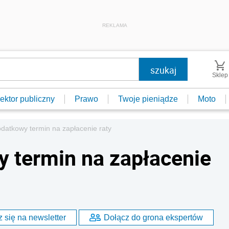
REKLAMA
Sklep
ektor publiczny
Prawo
Twoje pieniądze
Moto
datkowy termin na zapłacenie raty
 termin na zapłacenie
 się na newsletter
Dołącz do grona ekspertów