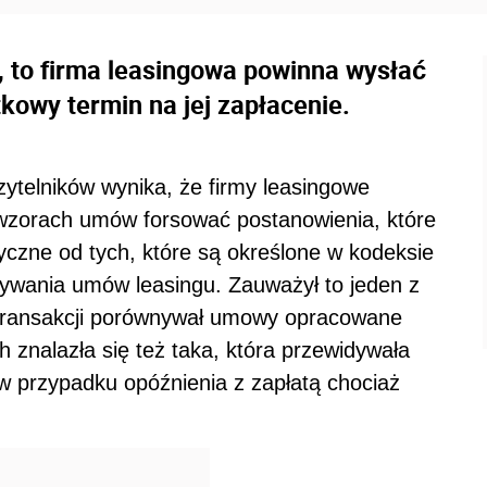
ty, to firma leasingowa powinna wysłać
owy termin na jej zapłacenie.
ytelników wynika, że firmy leasingowe
 wzorach umów forsować postanowienia, które
tyczne od tych, które są określone w kodeksie
zywania umów leasingu. Zauważył to jeden z
o transakcji porównywał umowy opracowane
 znalazła się też taka, która przewidywała
 przypadku opóźnienia z zapłatą chociaż