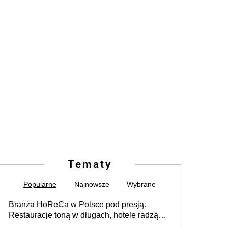
Tematy
Popularne
Najnowsze
Wybrane
Branża HoReCa w Polsce pod presją.
Restauracje toną w długach, hotele radzą
sobie lepiej [GOŚĆ INFOR.PL]