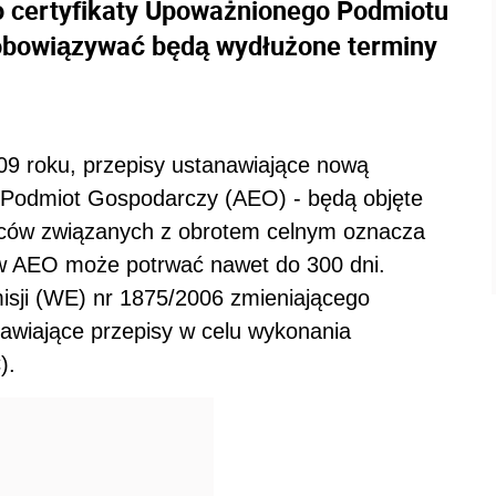
o certyfikaty Upoważnionego Podmiotu
obowiązywać będą wydłużone terminy
09 roku, przepisy ustanawiające nową
y Podmiot Gospodarczy (AEO) - będą objęte
rców związanych z obrotem celnym oznacza
ctw AEO może potrwać nawet do 300 dni.
isji (WE) nr 1875/2006 zmieniającego
awiające przepisy w celu wykonania
).