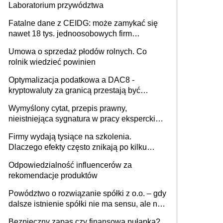
Laboratorium przywództwa
Fatalne dane z CEIDG: może zamykać się
nawet 18 tys. jednoosobowych firm
miesięcznie
Umowa o sprzedaż płodów rolnych. Co
rolnik wiedzieć powinien
Optymalizacja podatkowa a DAC8 -
kryptowaluty za granicą przestają być
niewidoczne. I co dalej?
Wymyślony cytat, przepis prawny,
nieistniejąca sygnatura w pracy eksperckiej -
sam zakup ChatGPT to nie wdrożenie AI w
Firmy wydają tysiące na szkolenia.
firmie
Dlaczego efekty często znikają po kilku
tygodniach?
Odpowiedzialność influencerów za
rekomendacje produktów
Powództwo o rozwiązanie spółki z o.o. – gdy
dalsze istnienie spółki nie ma sensu, ale nie
wszyscy wspólnicy są tego zdania
Bezpieczny zapas czy finansowa pułapka?