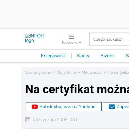
Kategorie
Księgowość
Kadry
Biznes
S
»
»
»
Strona główna
Moja firma
Aktualności
Na certyfik
Na certyfikat możn
Subskrybuj nas na Youtube
Zapisz
03 stycznia 2008, 08:01