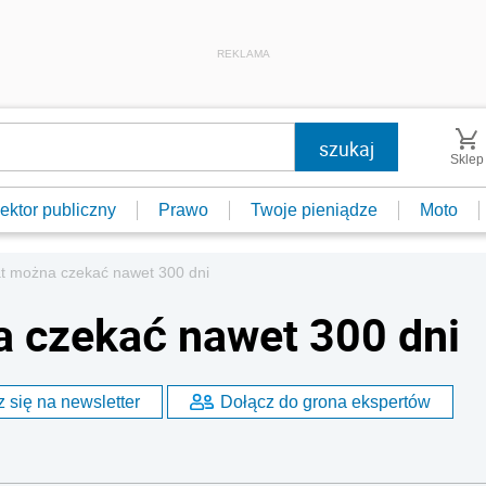
REKLAMA
Sklep
ektor publiczny
Prawo
Twoje pieniądze
Moto
at można czekać nawet 300 dni
a czekać nawet 300 dni
 się na newsletter
Dołącz do grona ekspertów