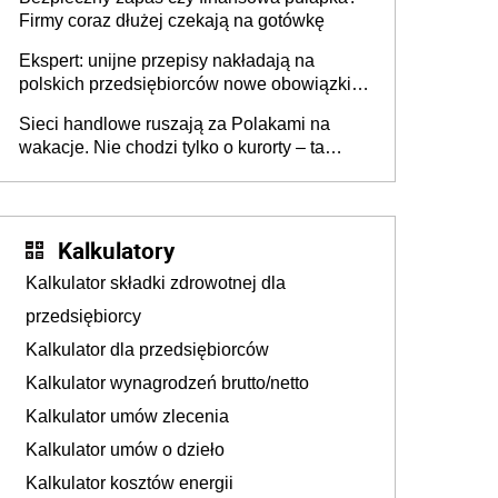
Firmy coraz dłużej czekają na gotówkę
Ekspert: unijne przepisy nakładają na
polskich przedsiębiorców nowe obowiązki w
zakresie opakowań
Sieci handlowe ruszają za Polakami na
wakacje. Nie chodzi tylko o kurorty – ta
walka o portfele klientów dzieje się także
tam, gdzie wielu spędzi urlop po cichu
Kalkulatory
Kalkulator składki zdrowotnej dla
przedsiębiorcy
Kalkulator dla przedsiębiorców
Kalkulator wynagrodzeń brutto/netto
Kalkulator umów zlecenia
Kalkulator umów o dzieło
Kalkulator kosztów energii