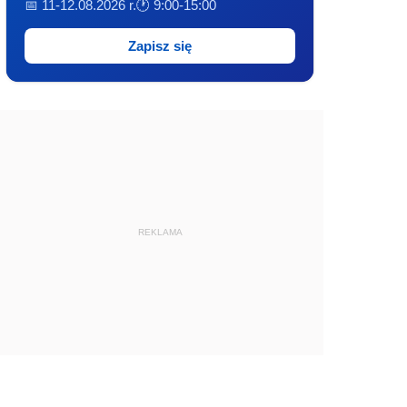
📅 11-12.08.2026 r.
🕐 9:00-15:00
Zapisz się
REKLAMA