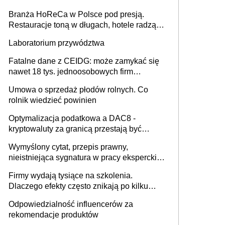
Branża HoReCa w Polsce pod presją.
Restauracje toną w długach, hotele radzą
sobie lepiej [GOŚĆ INFOR.PL]
Laboratorium przywództwa
Fatalne dane z CEIDG: może zamykać się
nawet 18 tys. jednoosobowych firm
miesięcznie
Umowa o sprzedaż płodów rolnych. Co
rolnik wiedzieć powinien
Optymalizacja podatkowa a DAC8 -
kryptowaluty za granicą przestają być
niewidoczne. I co dalej?
Wymyślony cytat, przepis prawny,
nieistniejąca sygnatura w pracy eksperckiej -
sam zakup ChatGPT to nie wdrożenie AI w
Firmy wydają tysiące na szkolenia.
firmie
Dlaczego efekty często znikają po kilku
tygodniach?
Odpowiedzialność influencerów za
rekomendacje produktów