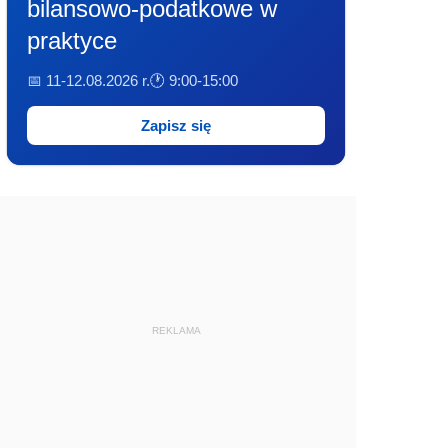
bilansowo-podatkowe w
praktyce
📅 11-12.08.2026 r.
🕐 9:00-15:00
Zapisz się
REKLAMA