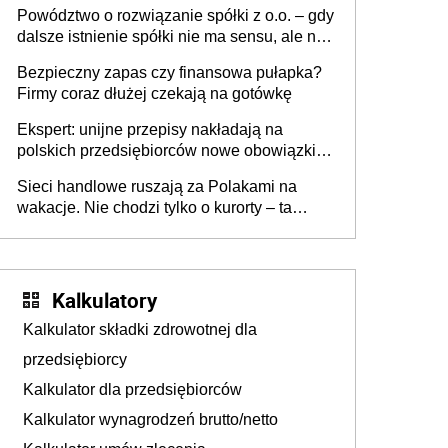
Powództwo o rozwiązanie spółki z o.o. – gdy
dalsze istnienie spółki nie ma sensu, ale nie
wszyscy wspólnicy są tego zdania
Bezpieczny zapas czy finansowa pułapka?
Firmy coraz dłużej czekają na gotówkę
Ekspert: unijne przepisy nakładają na
polskich przedsiębiorców nowe obowiązki w
zakresie opakowań
Sieci handlowe ruszają za Polakami na
wakacje. Nie chodzi tylko o kurorty – ta
walka o portfele klientów dzieje się także
tam, gdzie wielu spędzi urlop po cichu
Kalkulatory
Kalkulator składki zdrowotnej dla
przedsiębiorcy
Kalkulator dla przedsiębiorców
Kalkulator wynagrodzeń brutto/netto