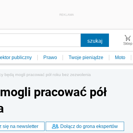
REKLAMA
Sklep
ektor publiczny
Prawo
Twoje pieniądze
Moto
y będą mogli pracować pół roku bez zezwolenia
mogli pracować pół
a
 się na newsletter
Dołącz do grona ekspertów