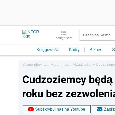
Kategorie
Księgowość
Kadry
Biznes
S
»
»
»
Strona główna
Moja firma
Aktualności
Cudzoziemc
Cudzoziemcy będą 
roku bez zezwoleni
Subskrybuj nas na Youtube
Zapisz