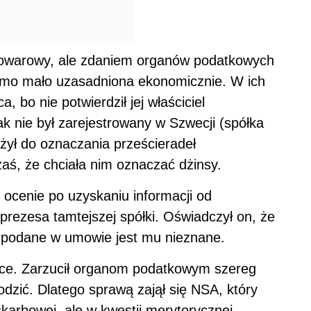
 towarowy, ale zdaniem organów podatkowych
samo mało uzasadniona ekonomicznie. W ich
, bo nie potwierdził jej właściciel
k nie był zarejestrowany w Szwecji (spółka
użył do oznaczania prześcieradeł
aś, że chciała nim oznaczać dżinsy.
ocenie po uzyskaniu informacji od
prezesa tamtejszej spółki. Oświadczył on, że
to podane w umowie jest mu nieznane.
półce. Zarzucił organom podatkowym szereg
godzić. Dlatego sprawą zajął się NSA, który
skarbowej, ale w kwestii merytorycznej