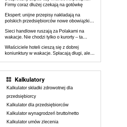
Firmy coraz dłużej czekają na gotówkę
Ekspert: unijne przepisy nakładają na
polskich przedsiębiorców nowe obowiązki w
zakresie opakowań
Sieci handlowe ruszają za Polakami na
wakacje. Nie chodzi tylko o kurorty – ta
walka o portfele klientów dzieje się także
Właściciele hoteli cieszą się z dobrej
tam, gdzie wielu spędzi urlop po cichu
koniunktury w wakacje. Spłacają długi, ale
już martwią się, co będzie jesienią
Kalkulatory
Kalkulator składki zdrowotnej dla
przedsiębiorcy
Kalkulator dla przedsiębiorców
Kalkulator wynagrodzeń brutto/netto
Kalkulator umów zlecenia