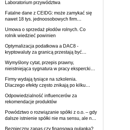
Laboratorium przywództwa
Fatalne dane z CEIDG: może zamykać się
nawet 18 tys. jednoosobowych firm
miesięcznie
Umowa o sprzedaż płodów rolnych. Co
rolnik wiedzieć powinien
Optymalizacja podatkowa a DAC8 -
kryptowaluty za granicą przestają być
niewidoczne. I co dalej?
Wymyślony cytat, przepis prawny,
nieistniejąca sygnatura w pracy eksperckiej -
sam zakup ChatGPT to nie wdrożenie AI w
Firmy wydają tysiące na szkolenia.
firmie
Dlaczego efekty często znikają po kilku
tygodniach?
Odpowiedzialność influencerów za
rekomendacje produktów
Powództwo o rozwiązanie spółki z o.o. – gdy
dalsze istnienie spółki nie ma sensu, ale nie
wszyscy wspólnicy są tego zdania
Bezpieczny zapas czy finansowa pułapka?