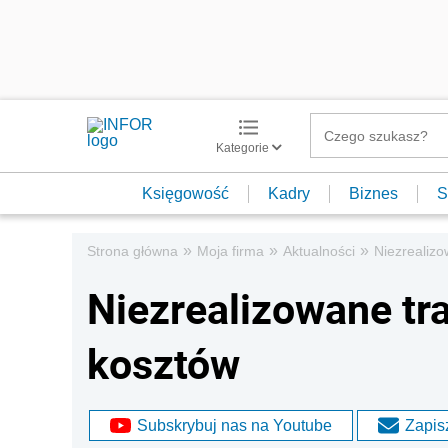
Kategorie
Księgowość
Kadry
Biznes
S
»
»
»
Strona główna
Moja firma
Aktualności
Niezrealizo
Niezrealizowane tr
kosztów
Subskrybuj nas na Youtube
Zapisz