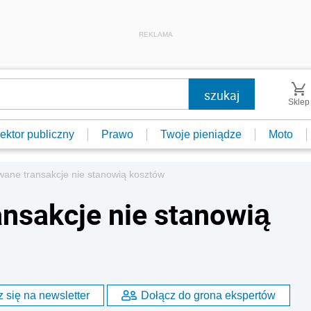
REKLAMA
Sklep
ektor publiczny
Prawo
Twoje pieniądze
Moto
wane transakcje nie stanowią kosztów
ansakcje nie stanowią
 się na newsletter
Dołącz do grona ekspertów