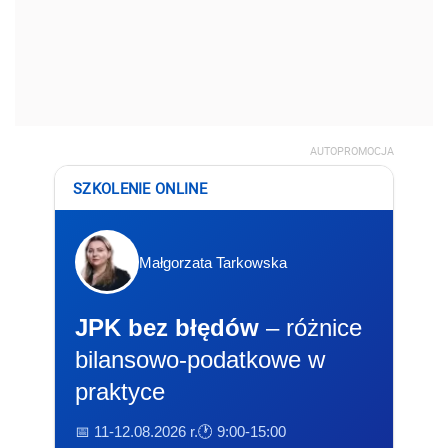
AUTOPROMOCJA
SZKOLENIE ONLINE
Małgorzata Tarkowska
JPK bez błędów
– różnice
bilansowo-podatkowe w
praktyce
📅 11-12.08.2026 r.
🕐 9:00-15:00