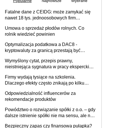
Popularne
Najnowsze
Wybrane
Fatalne dane z CEIDG: może zamykać się
nawet 18 tys. jednoosobowych firm
miesięcznie
Umowa o sprzedaż płodów rolnych. Co
rolnik wiedzieć powinien
Optymalizacja podatkowa a DAC8 -
kryptowaluty za granicą przestają być
niewidoczne. I co dalej?
Wymyślony cytat, przepis prawny,
nieistniejąca sygnatura w pracy eksperckiej -
sam zakup ChatGPT to nie wdrożenie AI w
Firmy wydają tysiące na szkolenia.
firmie
Dlaczego efekty często znikają po kilku
tygodniach?
Odpowiedzialność influencerów za
rekomendacje produktów
Powództwo o rozwiązanie spółki z o.o. – gdy
dalsze istnienie spółki nie ma sensu, ale nie
wszyscy wspólnicy są tego zdania
Bezpieczny zapas czy finansowa pułapka?