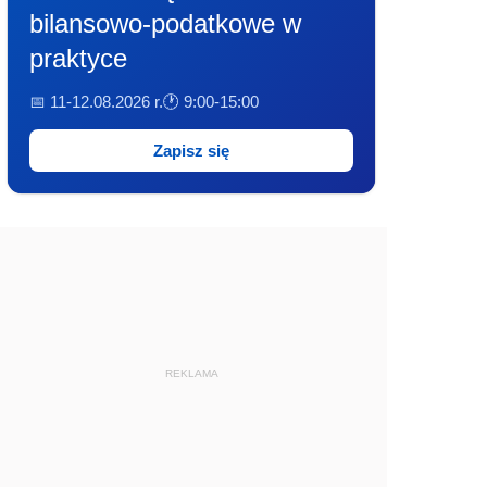
bilansowo-podatkowe w
praktyce
📅 11-12.08.2026 r.
🕐 9:00-15:00
Zapisz się
REKLAMA