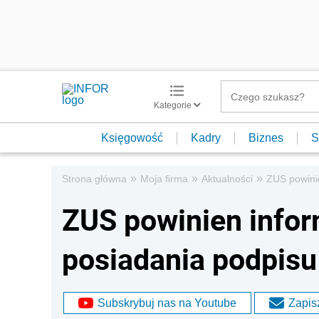
Kategorie
Księgowość
Kadry
Biznes
S
»
»
»
Strona główna
Moja firma
Aktualności
ZUS powini
ZUS powinien info
posiadania podpisu
Subskrybuj nas na Youtube
Zapisz