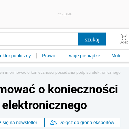
REKLAMA
Sklep
ektor publiczny
Prawo
Twoje pieniądze
Moto
en informować o konieczności posiadania podpisu elektronicznego
rmować o konieczności
 elektronicznego
 się na newsletter
Dołącz do grona ekspertów