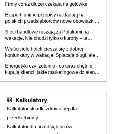
Firmy coraz dłużej czekają na gotówkę
Ekspert: unijne przepisy nakładają na
polskich przedsiębiorców nowe obowiązki w
zakresie opakowań
Sieci handlowe ruszają za Polakami na
wakacje. Nie chodzi tylko o kurorty – ta
walka o portfele klientów dzieje się także
Właściciele hoteli cieszą się z dobrej
tam, gdzie wielu spędzi urlop po cichu
koniunktury w wakacje. Spłacają długi, ale
już martwią się, co będzie jesienią
Energetyki czy izotoniki - co teraz chętniej
kupują klienci, jakie marketingowe działania
podejmują sklepy
Kalkulatory
Kalkulator składki zdrowotnej dla
przedsiębiorcy
Kalkulator dla przedsiębiorców