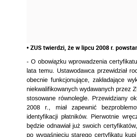
• ZUS twierdzi, że w lipcu 2008 r. powst
- O obowiązku wprowadzenia certyfikatu
lata temu. Ustawodawca przewidział ro
obecnie funkcjonujące, zakładające wy
niekwalifikowanych wydawanych przez ZU
stosowane równolegle. Przewidziany okr
2008 r., miał zapewnić bezproblem
identyfikacji płatników. Pierwotnie wr
będzie odnawiał już swoich certyfikatów
po wygaśnięciu starego certyfikatu kupi