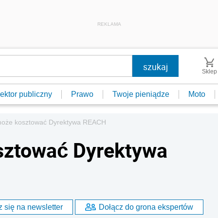
REKLAMA
Sklep
ektor publiczny
Prawo
Twoje pieniądze
Moto
 może kosztować Dyrektywa REACH
osztować Dyrektywa
 się na newsletter
Dołącz do grona ekspertów