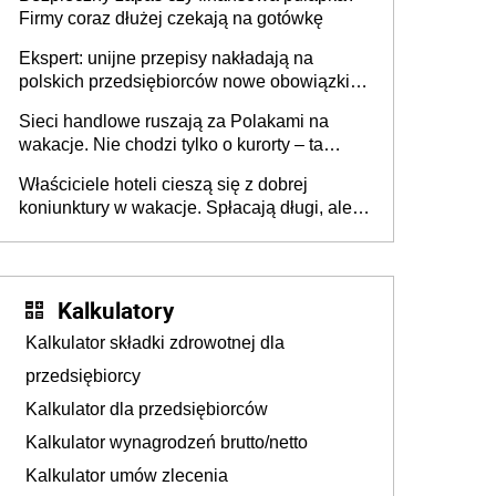
Firmy coraz dłużej czekają na gotówkę
Ekspert: unijne przepisy nakładają na
polskich przedsiębiorców nowe obowiązki w
zakresie opakowań
Sieci handlowe ruszają za Polakami na
wakacje. Nie chodzi tylko o kurorty – ta
walka o portfele klientów dzieje się także
Właściciele hoteli cieszą się z dobrej
tam, gdzie wielu spędzi urlop po cichu
koniunktury w wakacje. Spłacają długi, ale
już martwią się, co będzie jesienią
Kalkulatory
Kalkulator składki zdrowotnej dla
przedsiębiorcy
Kalkulator dla przedsiębiorców
Kalkulator wynagrodzeń brutto/netto
Kalkulator umów zlecenia