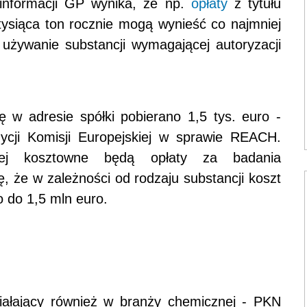
 informacji GP wynika, że np.
opłaty
z tytułu
 tysiąca ton rocznie mogą wynieść co najmniej
 używanie substancji wymagającej autoryzacji
 w adresie spółki pobierano 1,5 tys. euro -
cji Komisji Europejskiej w sprawie REACH.
iej kosztowne będą opłaty za badania
, że w zależności od rodzaju substancji koszt
o do 1,5 mln euro.
ziałający również w branży chemicznej - PKN