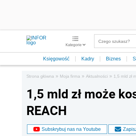
Kategorie
Księgowość
Kadry
Biznes
S
»
»
»
Strona główna
Moja firma
Aktualności
1,5 mld zł
1,5 mld zł może k
REACH
Subskrybuj nas na Youtube
Zapisz