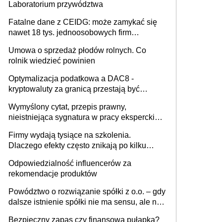
Laboratorium przywództwa
Fatalne dane z CEIDG: może zamykać się
nawet 18 tys. jednoosobowych firm
miesięcznie
Umowa o sprzedaż płodów rolnych. Co
rolnik wiedzieć powinien
Optymalizacja podatkowa a DAC8 -
kryptowaluty za granicą przestają być
niewidoczne. I co dalej?
Wymyślony cytat, przepis prawny,
nieistniejąca sygnatura w pracy eksperckiej -
sam zakup ChatGPT to nie wdrożenie AI w
Firmy wydają tysiące na szkolenia.
firmie
Dlaczego efekty często znikają po kilku
tygodniach?
Odpowiedzialność influencerów za
rekomendacje produktów
Powództwo o rozwiązanie spółki z o.o. – gdy
dalsze istnienie spółki nie ma sensu, ale nie
wszyscy wspólnicy są tego zdania
Bezpieczny zapas czy finansowa pułapka?