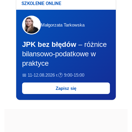
SZKOLENIE ONLINE
Małgorzata Tarkowska
JPK bez błędów
– różnice
bilansowo-podatkowe w
praktyce
📅 11-12.08.2026 r.
🕐 9:00-15:00
Zapisz się