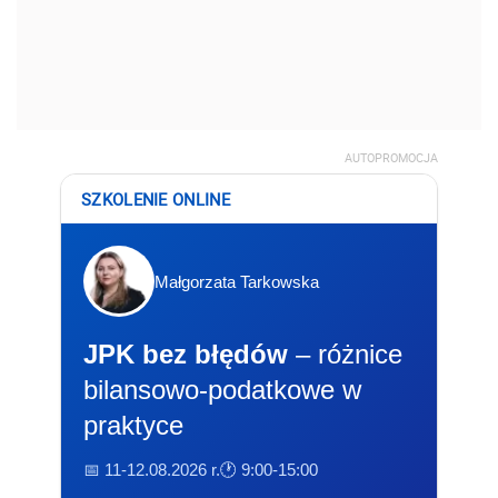
AUTOPROMOCJA
SZKOLENIE ONLINE
Małgorzata Tarkowska
JPK bez błędów
– różnice
bilansowo-podatkowe w
praktyce
📅 11-12.08.2026 r.
🕐 9:00-15:00