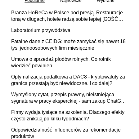
Popularne
Najnowsze
Wybrane
Branża HoReCa w Polsce pod presją. Restauracje
toną w długach, hotele radzą sobie lepiej [GOŚĆ
INFOR.PL]
Laboratorium przywództwa
Fatalne dane z CEIDG: może zamykać się nawet 18
tys. jednoosobowych firm miesięcznie
Umowa o sprzedaż płodów rolnych. Co rolnik
wiedzieć powinien
Optymalizacja podatkowa a DAC8 - kryptowaluty za
granicą przestają być niewidoczne. I co dalej?
Wymyślony cytat, przepis prawny, nieistniejąca
sygnatura w pracy eksperckiej - sam zakup ChatGPT
to nie wdrożenie AI w firmie
Firmy wydają tysiące na szkolenia. Dlaczego efekty
często znikają po kilku tygodniach?
Odpowiedzialność influencerów za rekomendacje
produktów