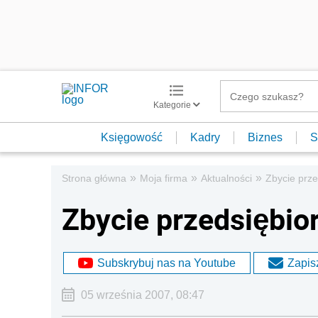
Kategorie
Księgowość
Kadry
Biznes
S
»
»
»
Strona główna
Moja firma
Aktualności
Zbycie prze
Zbycie przedsiębio
Subskrybuj nas na Youtube
Zapisz
05 września 2007, 08:47