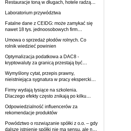
Restauracje toną w długach, hotele radzą
sobie lepiej [GOŚĆ INFOR.PL]
Laboratorium przywództwa
Fatalne dane z CEIDG: może zamykać się
nawet 18 tys. jednoosobowych firm
miesięcznie
Umowa o sprzedaż płodów rolnych. Co
rolnik wiedzieć powinien
Optymalizacja podatkowa a DAC8 -
kryptowaluty za granicą przestają być
niewidoczne. I co dalej?
Wymyślony cytat, przepis prawny,
nieistniejąca sygnatura w pracy eksperckiej -
sam zakup ChatGPT to nie wdrożenie AI w
Firmy wydają tysiące na szkolenia.
firmie
Dlaczego efekty często znikają po kilku
tygodniach?
Odpowiedzialność influencerów za
rekomendacje produktów
Powództwo o rozwiązanie spółki z o.o. – gdy
dalsze istnienie spółki nie ma sensu, ale nie