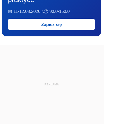
📅 11-12.08.2026 r.
🕐 9:00-15:00
Zapisz się
REKLAMA