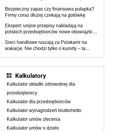
wszyscy wspólnicy są tego zdania
Bezpieczny zapas czy finansowa pułapka?
Firmy coraz dłużej czekają na gotówkę
Ekspert: unijne przepisy nakładają na
polskich przedsiębiorców nowe obowiązki w
zakresie opakowań
Sieci handlowe ruszają za Polakami na
wakacje. Nie chodzi tylko o kurorty – ta
walka o portfele klientów dzieje się także
tam, gdzie wielu spędzi urlop po cichu
Kalkulatory
Kalkulator składki zdrowotnej dla
przedsiębiorcy
Kalkulator dla przedsiębiorców
Kalkulator wynagrodzeń brutto/netto
Kalkulator umów zlecenia
Kalkulator umów o dzieło