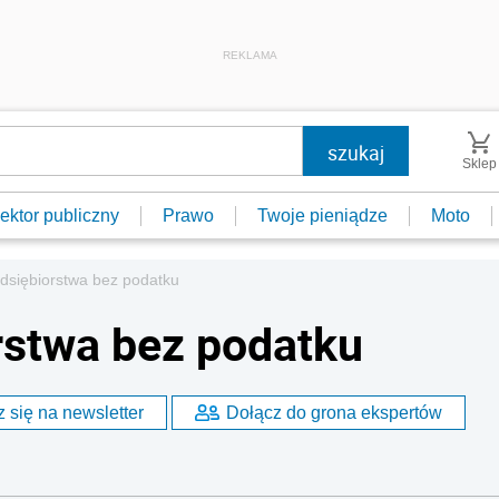
REKLAMA
Sklep
ektor publiczny
Prawo
Twoje pieniądze
Moto
dsiębiorstwa bez podatku
rstwa bez podatku
 się na newsletter
Dołącz do grona ekspertów