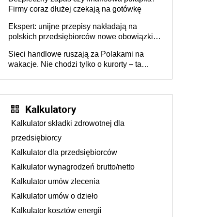
Firmy coraz dłużej czekają na gotówkę
Ekspert: unijne przepisy nakładają na
polskich przedsiębiorców nowe obowiązki w
zakresie opakowań
Sieci handlowe ruszają za Polakami na
wakacje. Nie chodzi tylko o kurorty – ta
walka o portfele klientów dzieje się także
tam, gdzie wielu spędzi urlop po cichu
Kalkulatory
Kalkulator składki zdrowotnej dla
przedsiębiorcy
Kalkulator dla przedsiębiorców
Kalkulator wynagrodzeń brutto/netto
Kalkulator umów zlecenia
Kalkulator umów o dzieło
Kalkulator kosztów energii