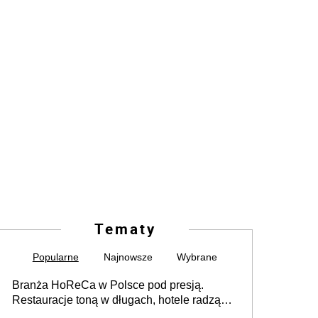
Tematy
Popularne
Najnowsze
Wybrane
Branża HoReCa w Polsce pod presją.
Restauracje toną w długach, hotele radzą
sobie lepiej [GOŚĆ INFOR.PL]