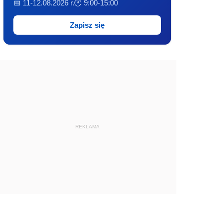
📅 11-12.08.2026 r.
🕐 9:00-15:00
Zapisz się
REKLAMA