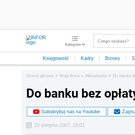
Kategorie
Księgowość
Kadry
Biznes
S
»
»
»
Strona główna
Moja firma
Aktualności
Do banku b
Do banku bez opłat
Subskrybuj nas na Youtube
Zapisz
22 sierpnia 2007, 10:01