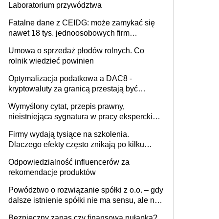
Laboratorium przywództwa
Fatalne dane z CEIDG: może zamykać się
nawet 18 tys. jednoosobowych firm
miesięcznie
Umowa o sprzedaż płodów rolnych. Co
rolnik wiedzieć powinien
Optymalizacja podatkowa a DAC8 -
kryptowaluty za granicą przestają być
niewidoczne. I co dalej?
Wymyślony cytat, przepis prawny,
nieistniejąca sygnatura w pracy eksperckiej -
sam zakup ChatGPT to nie wdrożenie AI w
Firmy wydają tysiące na szkolenia.
firmie
Dlaczego efekty często znikają po kilku
tygodniach?
Odpowiedzialność influencerów za
rekomendacje produktów
Powództwo o rozwiązanie spółki z o.o. – gdy
dalsze istnienie spółki nie ma sensu, ale nie
wszyscy wspólnicy są tego zdania
Bezpieczny zapas czy finansowa pułapka?