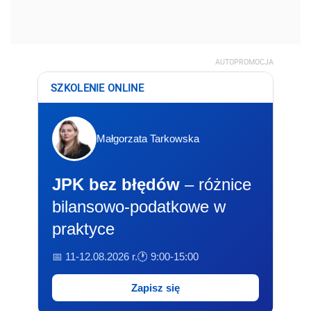
AUTOPROMOCJA
SZKOLENIE ONLINE
Małgorzata Tarkowska
JPK bez błędów
– różnice
bilansowo-podatkowe w
praktyce
📅 11-12.08.2026 r.
🕐 9:00-15:00
Zapisz się