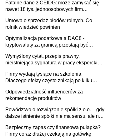
Fatalne dane z CEIDG: może zamykać się
nawet 18 tys. jednoosobowych firm
miesięcznie
Umowa o sprzedaż płodów rolnych. Co
rolnik wiedzieć powinien
Optymalizacja podatkowa a DAC8 -
kryptowaluty za granicą przestają być
niewidoczne. I co dalej?
Wymyślony cytat, przepis prawny,
nieistniejąca sygnatura w pracy eksperckiej -
sam zakup ChatGPT to nie wdrożenie AI w
Firmy wydają tysiące na szkolenia.
firmie
Dlaczego efekty często znikają po kilku
tygodniach?
Odpowiedzialność influencerów za
rekomendacje produktów
Powództwo o rozwiązanie spółki z o.o. – gdy
dalsze istnienie spółki nie ma sensu, ale nie
wszyscy wspólnicy są tego zdania
Bezpieczny zapas czy finansowa pułapka?
Firmy coraz dłużej czekają na gotówkę