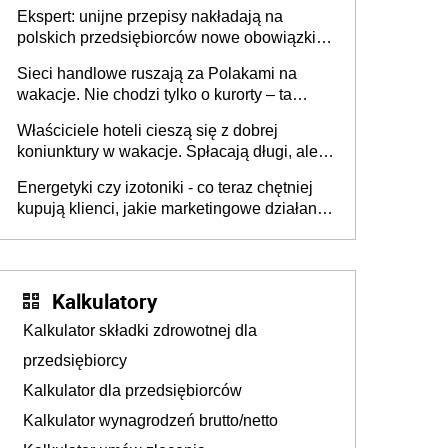
Ekspert: unijne przepisy nakładają na
polskich przedsiębiorców nowe obowiązki w
zakresie opakowań
Sieci handlowe ruszają za Polakami na
wakacje. Nie chodzi tylko o kurorty – ta
walka o portfele klientów dzieje się także
Właściciele hoteli cieszą się z dobrej
tam, gdzie wielu spędzi urlop po cichu
koniunktury w wakacje. Spłacają długi, ale
już martwią się, co będzie jesienią
Energetyki czy izotoniki - co teraz chętniej
kupują klienci, jakie marketingowe działania
podejmują sklepy
Kalkulatory
Kalkulator składki zdrowotnej dla
przedsiębiorcy
Kalkulator dla przedsiębiorców
Kalkulator wynagrodzeń brutto/netto