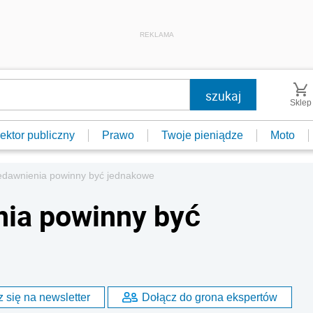
REKLAMA
Sklep
ektor publiczny
Prawo
Twoje pieniądze
Moto
edawnienia powinny być jednakowe
nia powinny być
 się na newsletter
Dołącz do grona ekspertów