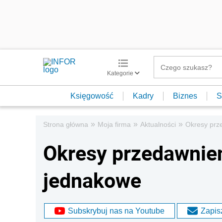
Kategorie
Księgowość
Kadry
Biznes
S
»
»
»
Strona główna
Moja firma
Aktualności
Okresy prz
Okresy przedawnie
jednakowe
Subskrybuj nas na Youtube
Zapisz