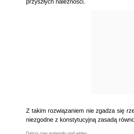
przyszłych należności.
Z takim rozwiązaniem nie zgadza się rz
niezgodne z konstytucyjną zasadą równ
Dalszy ciąg materiału pod wideo