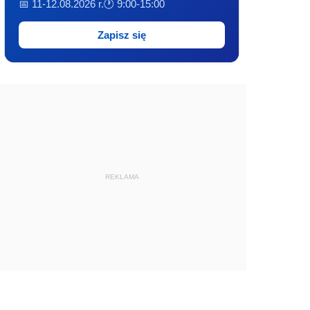
📅 11-12.08.2026 r.
🕐 9:00-15:00
Zapisz się
REKLAMA