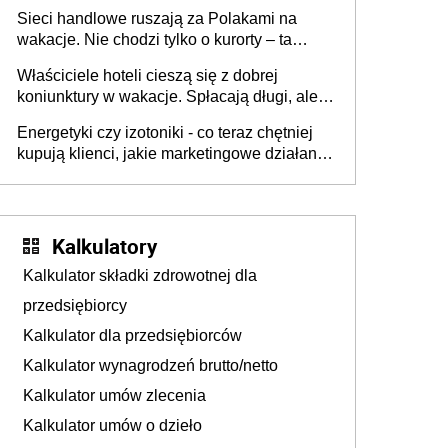
zakresie opakowań
Sieci handlowe ruszają za Polakami na
wakacje. Nie chodzi tylko o kurorty – ta
walka o portfele klientów dzieje się także
Właściciele hoteli cieszą się z dobrej
tam, gdzie wielu spędzi urlop po cichu
koniunktury w wakacje. Spłacają długi, ale
już martwią się, co będzie jesienią
Energetyki czy izotoniki - co teraz chętniej
kupują klienci, jakie marketingowe działania
podejmują sklepy
Kalkulatory
Kalkulator składki zdrowotnej dla
przedsiębiorcy
Kalkulator dla przedsiębiorców
Kalkulator wynagrodzeń brutto/netto
Kalkulator umów zlecenia
Kalkulator umów o dzieło