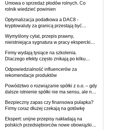
Umowa o sprzedaż płodów rolnych. Co
rolnik wiedzieć powinien
Optymalizacja podatkowa a DAC8 -
kryptowaluty za granicą przestają być
niewidoczne. I co dalej?
Wymyślony cytat, przepis prawny,
nieistniejąca sygnatura w pracy eksperckiej -
sam zakup ChatGPT to nie wdrożenie AI w
Firmy wydają tysiące na szkolenia.
firmie
Dlaczego efekty często znikają po kilku
tygodniach?
Odpowiedzialność influencerów za
rekomendacje produktów
Powództwo o rozwiązanie spółki z o.o. – gdy
dalsze istnienie spółki nie ma sensu, ale nie
wszyscy wspólnicy są tego zdania
Bezpieczny zapas czy finansowa pułapka?
Firmy coraz dłużej czekają na gotówkę
Ekspert: unijne przepisy nakładają na
polskich przedsiębiorców nowe obowiązki w