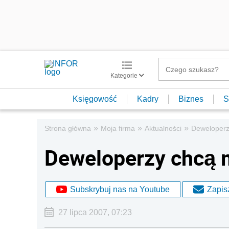
Kategorie
Księgowość
Kadry
Biznes
S
»
»
»
Strona główna
Moja firma
Aktualności
Deweloperz
Deweloperzy chcą 
Subskrybuj nas na Youtube
Zapisz
27 lipca 2007, 07:23