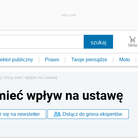
REKLAMA
Sklep
ektor publiczny
Prawo
Twoje pieniądze
Moto
y chcą mieć wpływ na ustawę
mieć wpływ na ustawę
 się na newsletter
Dołącz do grona ekspertów