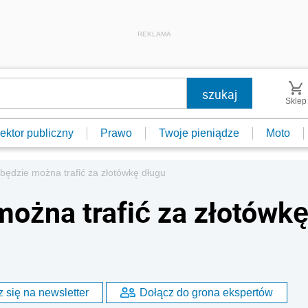
REKLAMA
Sklep
ektor publiczny
Prawo
Twoje pieniądze
Moto
 będzie można trafić za złotówkę długu
można trafić za złotówk
 się na newsletter
Dołącz do grona ekspertów