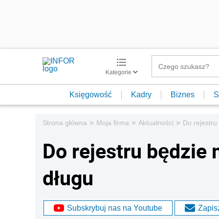
Kategorie
Księgowość
Kadry
Biznes
S
»
»
»
Strona główna
Moja firma
Aktualności
Do rejestru
Do rejestru będzie 
długu
Subskrybuj nas na Youtube
Zapisz