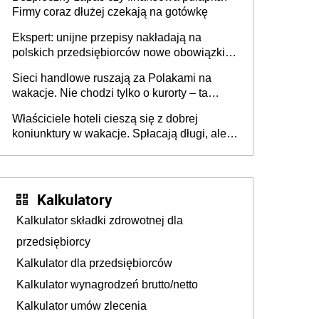
Firmy coraz dłużej czekają na gotówkę
Ekspert: unijne przepisy nakładają na
polskich przedsiębiorców nowe obowiązki w
zakresie opakowań
Sieci handlowe ruszają za Polakami na
wakacje. Nie chodzi tylko o kurorty – ta
walka o portfele klientów dzieje się także
Właściciele hoteli cieszą się z dobrej
tam, gdzie wielu spędzi urlop po cichu
koniunktury w wakacje. Spłacają długi, ale
już martwią się, co będzie jesienią
Kalkulatory
Kalkulator składki zdrowotnej dla
przedsiębiorcy
Kalkulator dla przedsiębiorców
Kalkulator wynagrodzeń brutto/netto
Kalkulator umów zlecenia