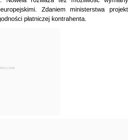
ru. Nowela rozważa też możliwość wymiany
 europejskimi. Zdaniem ministerstwa projekt
odności płatniczej kontrahenta.
REKLAMA