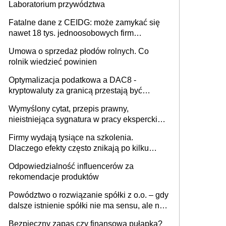
Laboratorium przywództwa
Fatalne dane z CEIDG: może zamykać się
nawet 18 tys. jednoosobowych firm
miesięcznie
Umowa o sprzedaż płodów rolnych. Co
rolnik wiedzieć powinien
Optymalizacja podatkowa a DAC8 -
kryptowaluty za granicą przestają być
niewidoczne. I co dalej?
Wymyślony cytat, przepis prawny,
nieistniejąca sygnatura w pracy eksperckiej -
sam zakup ChatGPT to nie wdrożenie AI w
Firmy wydają tysiące na szkolenia.
firmie
Dlaczego efekty często znikają po kilku
tygodniach?
Odpowiedzialność influencerów za
rekomendacje produktów
Powództwo o rozwiązanie spółki z o.o. – gdy
dalsze istnienie spółki nie ma sensu, ale nie
wszyscy wspólnicy są tego zdania
Bezpieczny zapas czy finansowa pułapka?