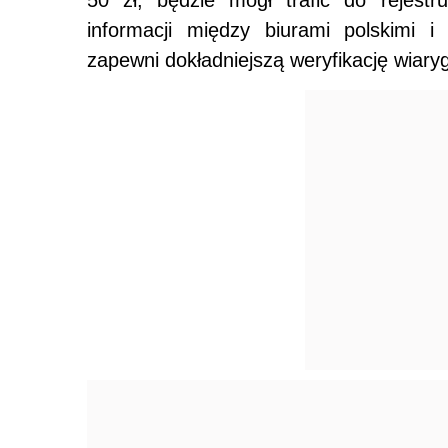
50 zł, będzie mógł trafić do rejest
informacji między biurami polskimi i
zapewni dokładniejszą weryfikację wiaryg