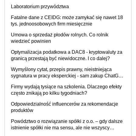
Laboratorium przywództwa
Fatalne dane z CEIDG: może zamykać się nawet 18
tys. jednoosobowych firm miesięcznie
Umowa o sprzedaż płodów rolnych. Co rolnik
wiedzieć powinien
Optymalizacja podatkowa a DAC8 - kryptowaluty za
granicą przestają być niewidoczne. I co dalej?
Wymyślony cytat, przepis prawny, nieistniejąca
sygnatura w pracy eksperckiej - sam zakup ChatGPT
to nie wdrożenie AI w firmie
Firmy wydają tysiące na szkolenia. Dlaczego efekty
często znikają po kilku tygodniach?
Odpowiedzialność influencerów za rekomendacje
produktów
Powództwo o rozwiązanie spółki z o.o. – gdy dalsze
istnienie spółki nie ma sensu, ale nie wszyscy
wspólnicy są tego zdania