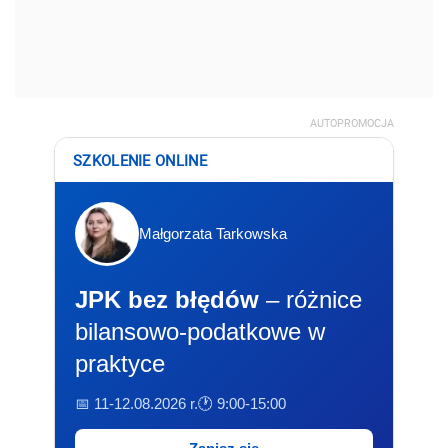
AUTOPROMOCJA
SZKOLENIE ONLINE
Małgorzata Tarkowska
JPK bez błędów
– różnice
bilansowo-podatkowe w
praktyce
📅 11-12.08.2026 r.
🕐 9:00-15:00