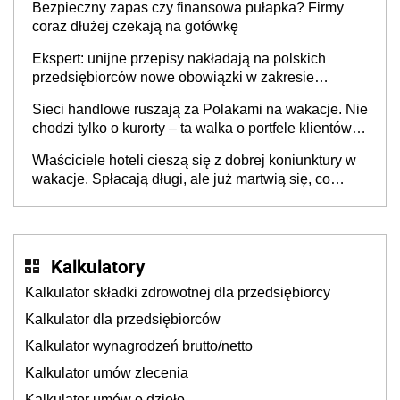
Bezpieczny zapas czy finansowa pułapka? Firmy
coraz dłużej czekają na gotówkę
Ekspert: unijne przepisy nakładają na polskich
przedsiębiorców nowe obowiązki w zakresie
opakowań
Sieci handlowe ruszają za Polakami na wakacje. Nie
chodzi tylko o kurorty – ta walka o portfele klientów
dzieje się także tam, gdzie wielu spędzi urlop po
Właściciele hoteli cieszą się z dobrej koniunktury w
cichu
wakacje. Spłacają długi, ale już martwią się, co
będzie jesienią
Kalkulatory
Kalkulator składki zdrowotnej dla przedsiębiorcy
Kalkulator dla przedsiębiorców
Kalkulator wynagrodzeń brutto/netto
Kalkulator umów zlecenia
Kalkulator umów o dzieło