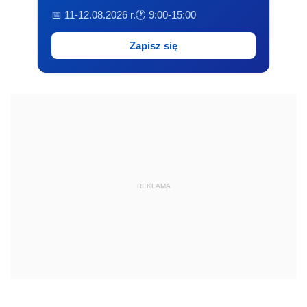
📅 11-12.08.2026 r.
🕐 9:00-15:00
Zapisz się
REKLAMA