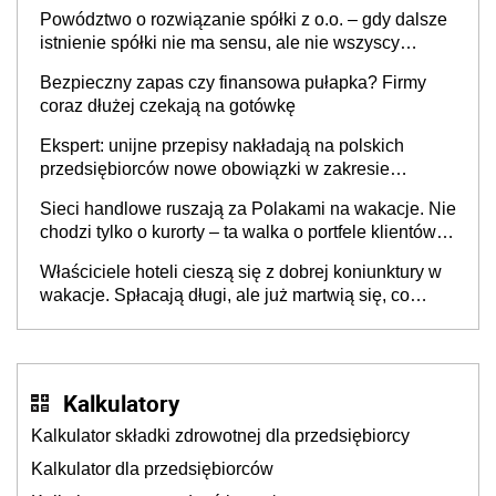
Powództwo o rozwiązanie spółki z o.o. – gdy dalsze
istnienie spółki nie ma sensu, ale nie wszyscy
wspólnicy są tego zdania
Bezpieczny zapas czy finansowa pułapka? Firmy
coraz dłużej czekają na gotówkę
Ekspert: unijne przepisy nakładają na polskich
przedsiębiorców nowe obowiązki w zakresie
opakowań
Sieci handlowe ruszają za Polakami na wakacje. Nie
chodzi tylko o kurorty – ta walka o portfele klientów
dzieje się także tam, gdzie wielu spędzi urlop po
Właściciele hoteli cieszą się z dobrej koniunktury w
cichu
wakacje. Spłacają długi, ale już martwią się, co
będzie jesienią
Kalkulatory
Kalkulator składki zdrowotnej dla przedsiębiorcy
Kalkulator dla przedsiębiorców