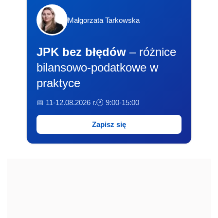
Małgorzata Tarkowska
JPK bez błędów
– różnice
bilansowo-podatkowe w
praktyce
📅 11-12.08.2026 r.
🕐 9:00-15:00
Zapisz się