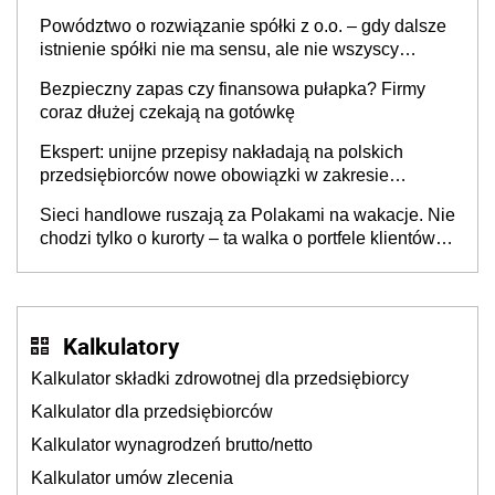
Powództwo o rozwiązanie spółki z o.o. – gdy dalsze
istnienie spółki nie ma sensu, ale nie wszyscy
wspólnicy są tego zdania
Bezpieczny zapas czy finansowa pułapka? Firmy
coraz dłużej czekają na gotówkę
Ekspert: unijne przepisy nakładają na polskich
przedsiębiorców nowe obowiązki w zakresie
opakowań
Sieci handlowe ruszają za Polakami na wakacje. Nie
chodzi tylko o kurorty – ta walka o portfele klientów
dzieje się także tam, gdzie wielu spędzi urlop po
cichu
Kalkulatory
Kalkulator składki zdrowotnej dla przedsiębiorcy
Kalkulator dla przedsiębiorców
Kalkulator wynagrodzeń brutto/netto
Kalkulator umów zlecenia