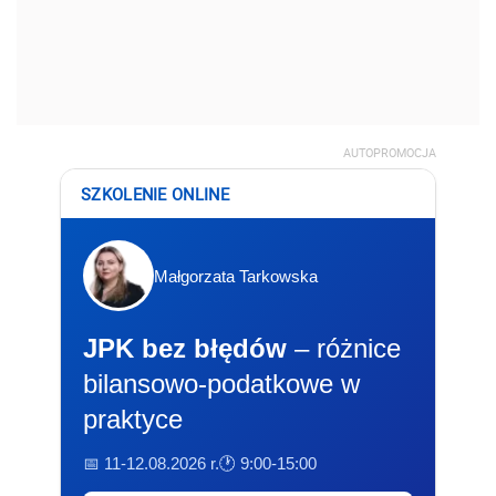
AUTOPROMOCJA
SZKOLENIE ONLINE
Małgorzata Tarkowska
JPK bez błędów
– różnice
bilansowo-podatkowe w
praktyce
📅 11-12.08.2026 r.
🕐 9:00-15:00