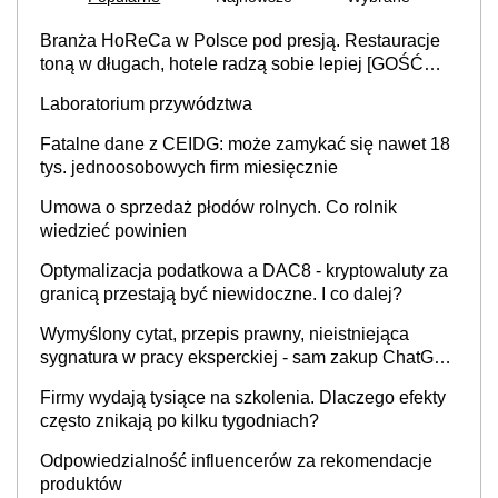
Branża HoReCa w Polsce pod presją. Restauracje
toną w długach, hotele radzą sobie lepiej [GOŚĆ
INFOR.PL]
Laboratorium przywództwa
Fatalne dane z CEIDG: może zamykać się nawet 18
tys. jednoosobowych firm miesięcznie
Umowa o sprzedaż płodów rolnych. Co rolnik
wiedzieć powinien
Optymalizacja podatkowa a DAC8 - kryptowaluty za
granicą przestają być niewidoczne. I co dalej?
Wymyślony cytat, przepis prawny, nieistniejąca
sygnatura w pracy eksperckiej - sam zakup ChatGPT
to nie wdrożenie AI w firmie
Firmy wydają tysiące na szkolenia. Dlaczego efekty
często znikają po kilku tygodniach?
Odpowiedzialność influencerów za rekomendacje
produktów