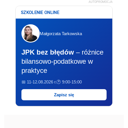
AUTOPROMOCJA
SZKOLENIE ONLINE
Małgorzata Tarkowska
JPK bez błędów
– różnice
bilansowo-podatkowe w
praktyce
📅 11-12.08.2026 r.
🕐 9:00-15:00
Zapisz się