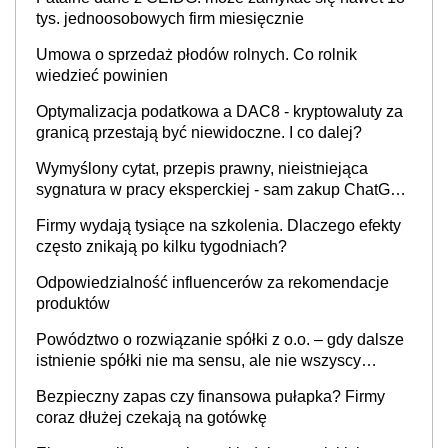
tys. jednoosobowych firm miesięcznie
Umowa o sprzedaż płodów rolnych. Co rolnik
wiedzieć powinien
Optymalizacja podatkowa a DAC8 - kryptowaluty za
granicą przestają być niewidoczne. I co dalej?
Wymyślony cytat, przepis prawny, nieistniejąca
sygnatura w pracy eksperckiej - sam zakup ChatGPT
to nie wdrożenie AI w firmie
Firmy wydają tysiące na szkolenia. Dlaczego efekty
często znikają po kilku tygodniach?
Odpowiedzialność influencerów za rekomendacje
produktów
Powództwo o rozwiązanie spółki z o.o. – gdy dalsze
istnienie spółki nie ma sensu, ale nie wszyscy
wspólnicy są tego zdania
Bezpieczny zapas czy finansowa pułapka? Firmy
coraz dłużej czekają na gotówkę