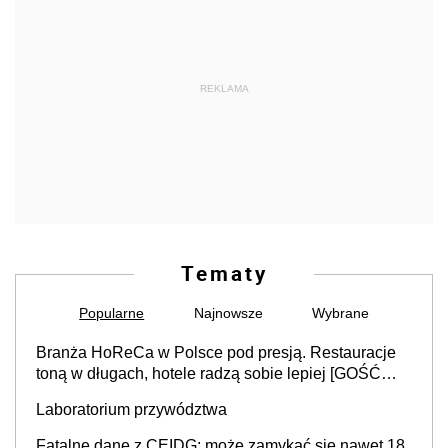
REKLAMA
Tematy
Popularne
Najnowsze
Wybrane
Branża HoReCa w Polsce pod presją. Restauracje
toną w długach, hotele radzą sobie lepiej [GOŚĆ
INFOR.PL]
Laboratorium przywództwa
Fatalne dane z CEIDG: może zamykać się nawet 18