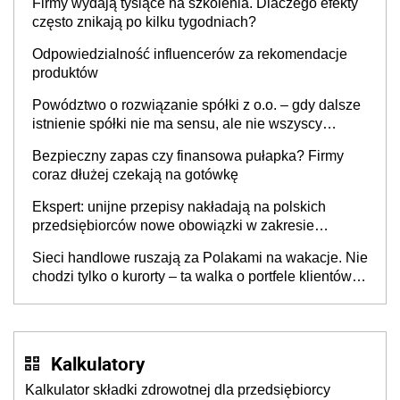
Firmy wydają tysiące na szkolenia. Dlaczego efekty
często znikają po kilku tygodniach?
Odpowiedzialność influencerów za rekomendacje
produktów
Powództwo o rozwiązanie spółki z o.o. – gdy dalsze
istnienie spółki nie ma sensu, ale nie wszyscy
wspólnicy są tego zdania
Bezpieczny zapas czy finansowa pułapka? Firmy
coraz dłużej czekają na gotówkę
Ekspert: unijne przepisy nakładają na polskich
przedsiębiorców nowe obowiązki w zakresie
opakowań
Sieci handlowe ruszają za Polakami na wakacje. Nie
chodzi tylko o kurorty – ta walka o portfele klientów
dzieje się także tam, gdzie wielu spędzi urlop po
cichu
Kalkulatory
Kalkulator składki zdrowotnej dla przedsiębiorcy