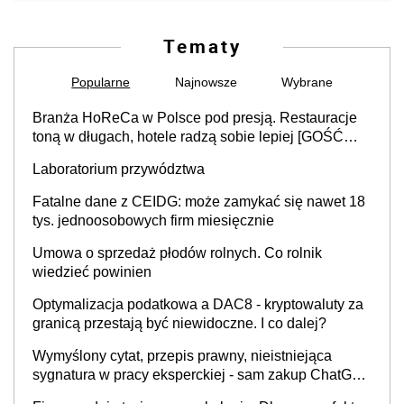
Tematy
Popularne
Najnowsze
Wybrane
Branża HoReCa w Polsce pod presją. Restauracje
toną w długach, hotele radzą sobie lepiej [GOŚĆ
INFOR.PL]
Laboratorium przywództwa
Fatalne dane z CEIDG: może zamykać się nawet 18
tys. jednoosobowych firm miesięcznie
Umowa o sprzedaż płodów rolnych. Co rolnik
wiedzieć powinien
Optymalizacja podatkowa a DAC8 - kryptowaluty za
granicą przestają być niewidoczne. I co dalej?
Wymyślony cytat, przepis prawny, nieistniejąca
sygnatura w pracy eksperckiej - sam zakup ChatGPT
to nie wdrożenie AI w firmie