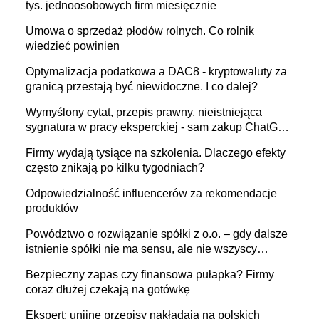
tys. jednoosobowych firm miesięcznie
Umowa o sprzedaż płodów rolnych. Co rolnik
wiedzieć powinien
Optymalizacja podatkowa a DAC8 - kryptowaluty za
granicą przestają być niewidoczne. I co dalej?
Wymyślony cytat, przepis prawny, nieistniejąca
sygnatura w pracy eksperckiej - sam zakup ChatGPT
to nie wdrożenie AI w firmie
Firmy wydają tysiące na szkolenia. Dlaczego efekty
często znikają po kilku tygodniach?
Odpowiedzialność influencerów za rekomendacje
produktów
Powództwo o rozwiązanie spółki z o.o. – gdy dalsze
istnienie spółki nie ma sensu, ale nie wszyscy
wspólnicy są tego zdania
Bezpieczny zapas czy finansowa pułapka? Firmy
coraz dłużej czekają na gotówkę
Ekspert: unijne przepisy nakładają na polskich