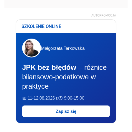
AUTOPROMOCJA
SZKOLENIE ONLINE
Małgorzata Tarkowska
JPK bez błędów
– różnice
bilansowo-podatkowe w
praktyce
📅 11-12.08.2026 r.
🕐 9:00-15:00
Zapisz się