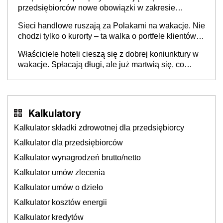
przedsiębiorców nowe obowiązki w zakresie
opakowań
Sieci handlowe ruszają za Polakami na wakacje. Nie
chodzi tylko o kurorty – ta walka o portfele klientów
dzieje się także tam, gdzie wielu spędzi urlop po
Właściciele hoteli cieszą się z dobrej koniunktury w
cichu
wakacje. Spłacają długi, ale już martwią się, co
będzie jesienią
Kalkulatory
Kalkulator składki zdrowotnej dla przedsiębiorcy
Kalkulator dla przedsiębiorców
Kalkulator wynagrodzeń brutto/netto
Kalkulator umów zlecenia
Kalkulator umów o dzieło
Kalkulator kosztów energii
Kalkulator kredytów