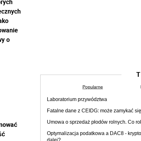
brych
ecznych
ako
owanie
wy o
T
Popularne
Laboratorium przywództwa
Fatalne dane z CEIDG: może zamykać się 
Umowa o sprzedaż płodów rolnych. Co rol
jmować
ść
Optymalizacja podatkowa a DAC8 - kryptow
dalej?