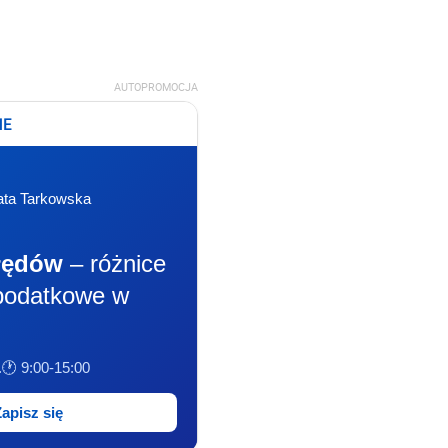
AUTOPROMOCJA
NE
ata Tarkowska
łędów
– różnice
podatkowe w
.
🕐 9:00-15:00
Zapisz się