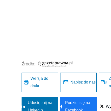
Źródło:
Wersja do
Z
Napisz do nas
druku
n
Udostępnij na
Podziel się na
Wyś
Linkedin
Facebook