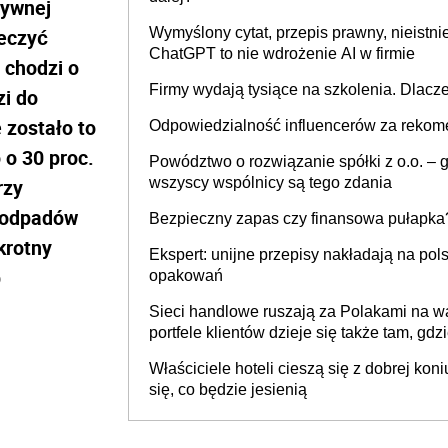
tywnej
ieczyć
Wymyślony cytat, przepis prawny, nieistni
ChatGPT to nie wdrożenie AI w firmie
 chodzi o
Firmy wydają tysiące na szkolenia. Dlacze
i do
 zostało to
Odpowiedzialność influencerów za rekom
 o 30 proc.
Powództwo o rozwiązanie spółki z o.o. – gd
rzy
wszyscy wspólnicy są tego zdania
 odpadów
Bezpieczny zapas czy finansowa pułapka?
krotny
Ekspert: unijne przepisy nakładają na po
b
opakowań
Sieci handlowe ruszają za Polakami na wak
portfele klientów dzieje się także tam, gdz
Właściciele hoteli cieszą się z dobrej kon
się, co będzie jesienią