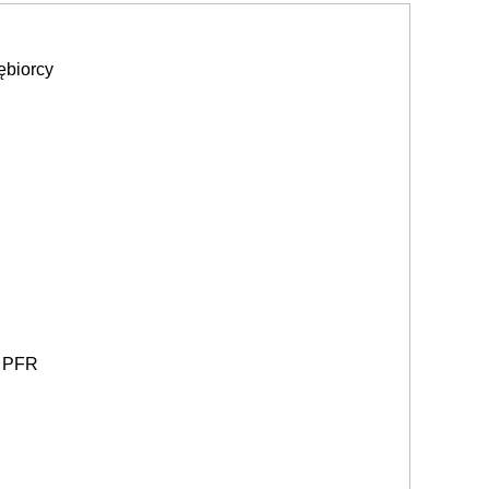
ębiorcy
i PFR