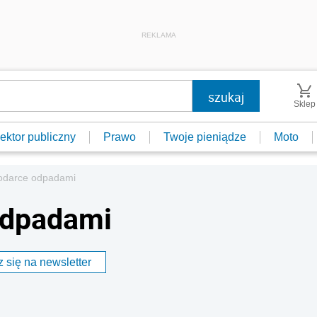
REKLAMA
Sklep
ektor publiczny
Prawo
Twoje pieniądze
Moto
odarce odpadami
odpadami
 się na newsletter