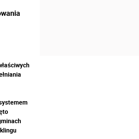
owania
 właściwych
ełniania
 systemem
ęto
gminach
klingu