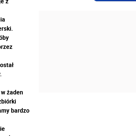
je z
ia
rski.
róby
przez
ostał
.
o w żaden
biórki
amy bardzo
ie