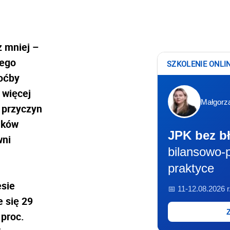
z mniej –
Jego
SZKOLENIE ONLI
hoćby
 więcej
Małgorz
 przyczyn
dków
JPK bez b
wni
bilansowo-
praktyce
sie
📅 11-12.08.2026 r
 się 29
proc.