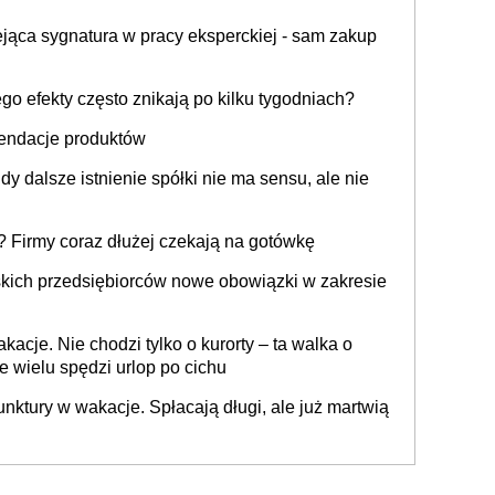
ejąca sygnatura w pracy eksperckiej - sam zakup
go efekty często znikają po kilku tygodniach?
endacje produktów
y dalsze istnienie spółki nie ma sensu, ale nie
 Firmy coraz dłużej czekają na gotówkę
lskich przedsiębiorców nowe obowiązki w zakresie
acje. Nie chodzi tylko o kurorty – ta walka o
ie wielu spędzi urlop po cichu
iunktury w wakacje. Spłacają długi, ale już martwią