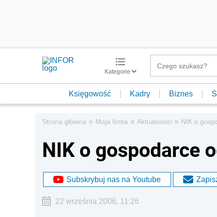
Kategorie
Księgowość
Kadry
Biznes
S
»
»
»
Strona główna
Moja firma
Aktualności
NIK o gosp
NIK o gospodarce 
Subskrybuj nas na Youtube
Zapisz
22 września 2006, 11:26