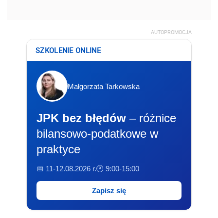
AUTOPROMOCJA
SZKOLENIE ONLINE
Małgorzata Tarkowska
JPK bez błędów
– różnice
bilansowo-podatkowe w
praktyce
📅 11-12.08.2026 r.
🕐 9:00-15:00
Zapisz się