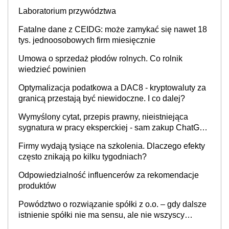
INFOR.PL]
Laboratorium przywództwa
Fatalne dane z CEIDG: może zamykać się nawet 18
tys. jednoosobowych firm miesięcznie
Umowa o sprzedaż płodów rolnych. Co rolnik
wiedzieć powinien
Optymalizacja podatkowa a DAC8 - kryptowaluty za
granicą przestają być niewidoczne. I co dalej?
Wymyślony cytat, przepis prawny, nieistniejąca
sygnatura w pracy eksperckiej - sam zakup ChatGPT
to nie wdrożenie AI w firmie
Firmy wydają tysiące na szkolenia. Dlaczego efekty
często znikają po kilku tygodniach?
Odpowiedzialność influencerów za rekomendacje
produktów
Powództwo o rozwiązanie spółki z o.o. – gdy dalsze
istnienie spółki nie ma sensu, ale nie wszyscy
wspólnicy są tego zdania