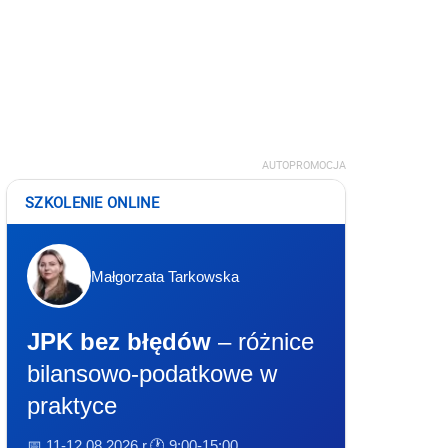
AUTOPROMOCJA
SZKOLENIE ONLINE
Małgorzata Tarkowska
JPK bez błędów
– różnice
bilansowo-podatkowe w
praktyce
📅 11-12.08.2026 r.
🕐 9:00-15:00