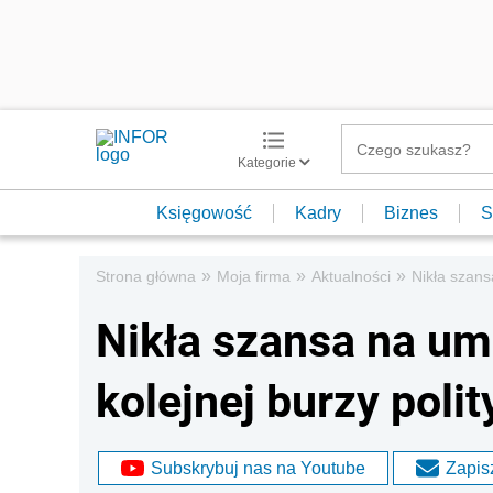
Kategorie
Księgowość
Kadry
Biznes
S
»
»
»
Strona główna
Moja firma
Aktualności
Nikła szans
Nikła szansa na um
kolejnej burzy polit
Subskrybuj nas na Youtube
Zapisz