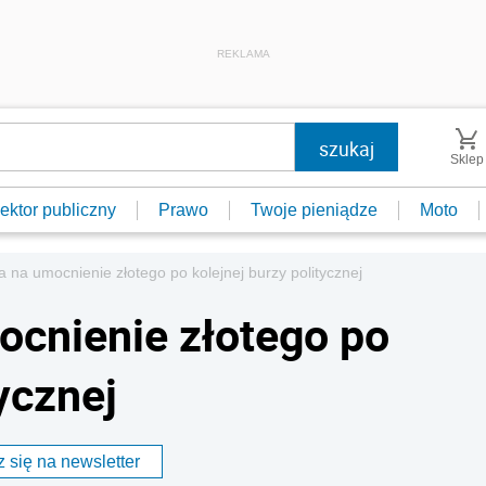
REKLAMA
Sklep
ektor publiczny
Prawo
Twoje pieniądze
Moto
a na umocnienie złotego po kolejnej burzy politycznej
ocnienie złotego po
ycznej
 się na newsletter