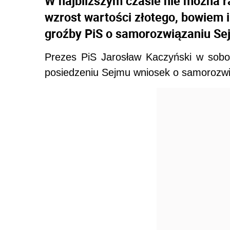
W najbliższym czasie nie można ra
wzrost wartości złotego, bowiem i
groźby PiS o samorozwiązaniu Se
Prezes PiS Jarosław Kaczyński w sobot
posiedzeniu Sejmu wniosek o samorozwi