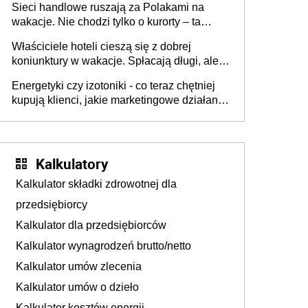
Sieci handlowe ruszają za Polakami na
wakacje. Nie chodzi tylko o kurorty – ta
walka o portfele klientów dzieje się także
Właściciele hoteli cieszą się z dobrej
tam, gdzie wielu spędzi urlop po cichu
koniunktury w wakacje. Spłacają długi, ale
już martwią się, co będzie jesienią
Energetyki czy izotoniki - co teraz chętniej
kupują klienci, jakie marketingowe działania
podejmują sklepy
Kalkulatory
Kalkulator składki zdrowotnej dla
przedsiębiorcy
Kalkulator dla przedsiębiorców
Kalkulator wynagrodzeń brutto/netto
Kalkulator umów zlecenia
Kalkulator umów o dzieło
Kalkulator kosztów energii