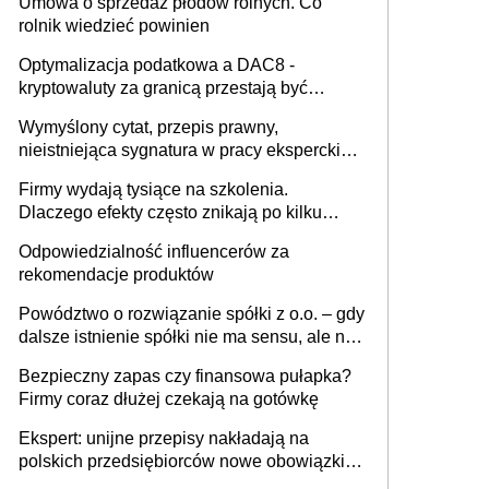
Umowa o sprzedaż płodów rolnych. Co
rolnik wiedzieć powinien
Optymalizacja podatkowa a DAC8 -
kryptowaluty za granicą przestają być
niewidoczne. I co dalej?
Wymyślony cytat, przepis prawny,
nieistniejąca sygnatura w pracy eksperckiej -
sam zakup ChatGPT to nie wdrożenie AI w
Firmy wydają tysiące na szkolenia.
firmie
Dlaczego efekty często znikają po kilku
tygodniach?
Odpowiedzialność influencerów za
rekomendacje produktów
Powództwo o rozwiązanie spółki z o.o. – gdy
dalsze istnienie spółki nie ma sensu, ale nie
wszyscy wspólnicy są tego zdania
Bezpieczny zapas czy finansowa pułapka?
Firmy coraz dłużej czekają na gotówkę
Ekspert: unijne przepisy nakładają na
polskich przedsiębiorców nowe obowiązki w
zakresie opakowań