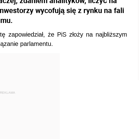
czej, zdaniem analityków, liczyć na
nwestorzy wycofują się z rynku na fali
jmu.
ę zapowiedział, że PiS złoży na najbliższym
ązanie parlamentu.
REKLAMA