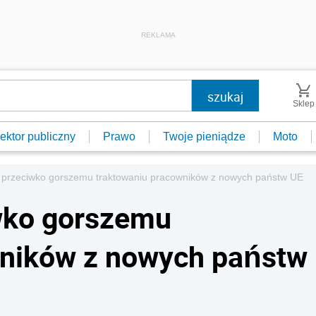
REKLAMA
Sklep
ektor publiczny
Prawo
Twoje pieniądze
Moto
e przeciwko gorszemu traktowaniu pracowników z nowych państw UE
iwko gorszemu
wników z nowych państw