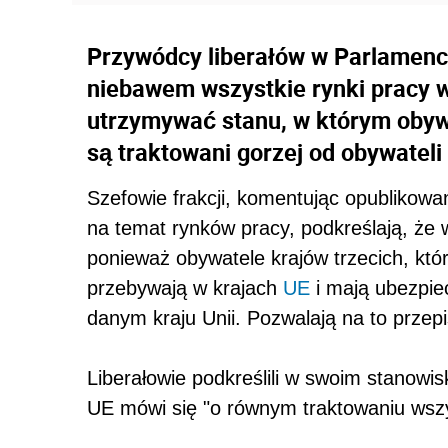
Przywódcy liberałów w Parlamenci
niebawem wszystkie rynki pracy w
utrzymywać stanu, w którym oby
są traktowani gorzej od obywateli 
Szefowie frakcji, komentując opublikowa
na temat rynków pracy, podkreślają, że w
ponieważ obywatele krajów trzecich, którz
przebywają w krajach
UE
i mają ubezpie
danym kraju Unii. Pozwalają na to przep
Liberałowie podkreślili w swoim stanowis
UE mówi się "o równym traktowaniu wszy