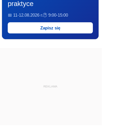
praktyce
📅 11-12.08.2026 r.
🕐 9:00-15:00
Zapisz się
REKLAMA