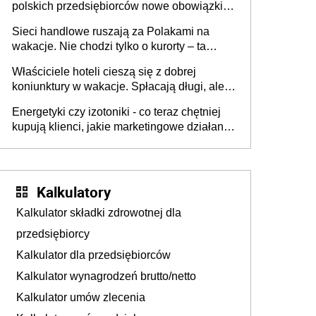
polskich przedsiębiorców nowe obowiązki w
zakresie opakowań
Sieci handlowe ruszają za Polakami na
wakacje. Nie chodzi tylko o kurorty – ta
walka o portfele klientów dzieje się także
Właściciele hoteli cieszą się z dobrej
tam, gdzie wielu spędzi urlop po cichu
koniunktury w wakacje. Spłacają długi, ale
już martwią się, co będzie jesienią
Energetyki czy izotoniki - co teraz chętniej
kupują klienci, jakie marketingowe działania
podejmują sklepy
Kalkulatory
Kalkulator składki zdrowotnej dla
przedsiębiorcy
Kalkulator dla przedsiębiorców
Kalkulator wynagrodzeń brutto/netto
Kalkulator umów zlecenia