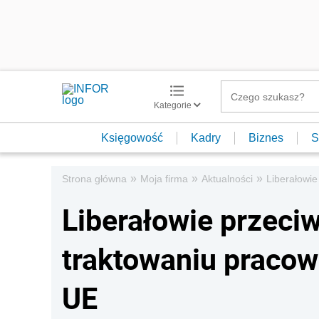
Kategorie
Księgowość
Kadry
Biznes
S
»
»
»
Strona główna
Moja firma
Aktualności
Liberałowi
Liberałowie przec
traktowaniu praco
UE