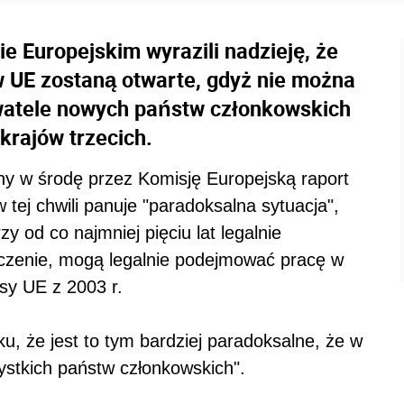
e Europejskim wyrazili nadzieję, że
 UE zostaną otwarte, gdyż nie można
watele nowych państw członkowskich
krajów trzecich.
ny w środę przez Komisję Europejską raport
 tej chwili panuje "paradoksalna sytuacja",
y od co najmniej pięciu lat legalnie
czenie, mogą legalnie podejmować pracę w
isy UE z 2003 r.
ku, że jest to tym bardziej paradoksalne, że w
stkich państw członkowskich".