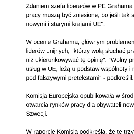
Zdaniem szefa liberałów w PE Grahama 
pracy muszą być zniesione, bo jeśli tak 
nowymi i starymi krajami UE".
W ocenie Grahama, głównym problemem p
liderów unijnych, "którzy wolą słuchać pr
niż ukierunkowywać tę opinię". "Wolny p
usług w UE, leżą u podstaw wspólnoty i n
pod fałszywymi pretekstami" - podkreślił.
Komisja Europejska opublikowała w środ
otwarcia rynków pracy dla obywateli nowyc
Szwecji.
W raporcie Komisja podkreśla, że te trz