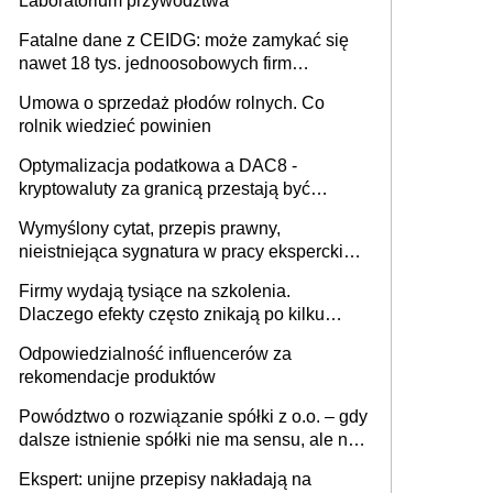
Laboratorium przywództwa
Fatalne dane z CEIDG: może zamykać się
nawet 18 tys. jednoosobowych firm
miesięcznie
Umowa o sprzedaż płodów rolnych. Co
rolnik wiedzieć powinien
Optymalizacja podatkowa a DAC8 -
kryptowaluty za granicą przestają być
niewidoczne. I co dalej?
Wymyślony cytat, przepis prawny,
nieistniejąca sygnatura w pracy eksperckiej -
sam zakup ChatGPT to nie wdrożenie AI w
Firmy wydają tysiące na szkolenia.
firmie
Dlaczego efekty często znikają po kilku
tygodniach?
Odpowiedzialność influencerów za
rekomendacje produktów
Powództwo o rozwiązanie spółki z o.o. – gdy
dalsze istnienie spółki nie ma sensu, ale nie
wszyscy wspólnicy są tego zdania
Ekspert: unijne przepisy nakładają na