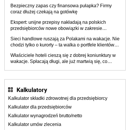
wspólnicy są tego zdania
Bezpieczny zapas czy finansowa pułapka? Firmy
coraz dłużej czekają na gotówkę
Ekspert: unijne przepisy nakładają na polskich
przedsiębiorców nowe obowiązki w zakresie
opakowań
Sieci handlowe ruszają za Polakami na wakacje. Nie
chodzi tylko o kurorty – ta walka o portfele klientów
dzieje się także tam, gdzie wielu spędzi urlop po
Właściciele hoteli cieszą się z dobrej koniunktury w
cichu
wakacje. Spłacają długi, ale już martwią się, co
będzie jesienią
Kalkulatory
Kalkulator składki zdrowotnej dla przedsiębiorcy
Kalkulator dla przedsiębiorców
Kalkulator wynagrodzeń brutto/netto
Kalkulator umów zlecenia