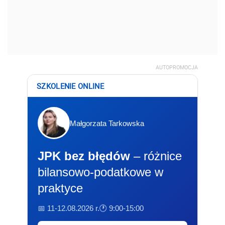
AUTOPROMOCJA
SZKOLENIE ONLINE
Małgorzata Tarkowska
JPK bez błędów
– różnice
bilansowo-podatkowe w
praktyce
📅 11-12.08.2026 r.
🕐 9:00-15:00