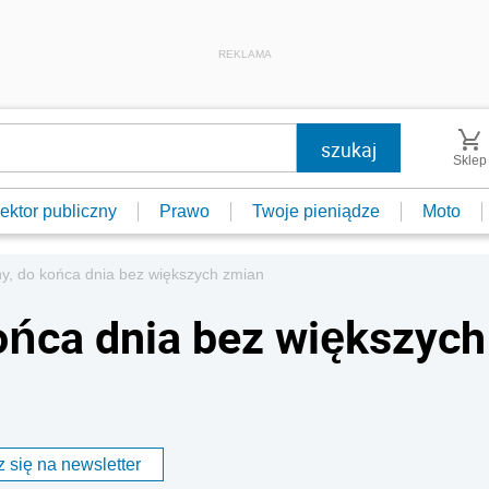
REKLAMA
Sklep
ektor publiczny
Prawo
Twoje pieniądze
Moto
lny, do końca dnia bez większych zmian
końca dnia bez większych
 się na newsletter