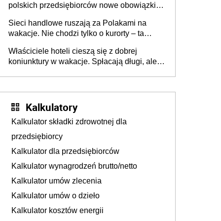
polskich przedsiębiorców nowe obowiązki w
zakresie opakowań
Sieci handlowe ruszają za Polakami na
wakacje. Nie chodzi tylko o kurorty – ta
walka o portfele klientów dzieje się także
Właściciele hoteli cieszą się z dobrej
tam, gdzie wielu spędzi urlop po cichu
koniunktury w wakacje. Spłacają długi, ale
już martwią się, co będzie jesienią
Kalkulatory
Kalkulator składki zdrowotnej dla
przedsiębiorcy
Kalkulator dla przedsiębiorców
Kalkulator wynagrodzeń brutto/netto
Kalkulator umów zlecenia
Kalkulator umów o dzieło
Kalkulator kosztów energii