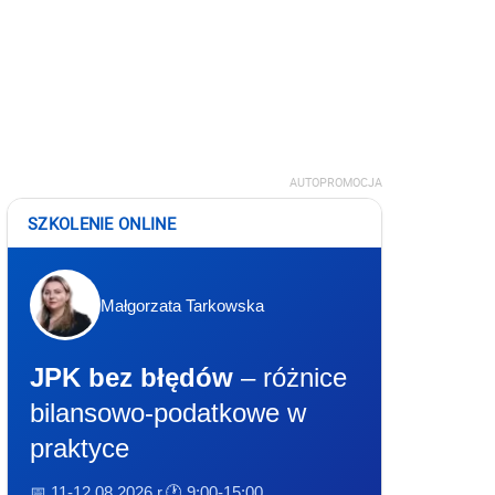
AUTOPROMOCJA
SZKOLENIE ONLINE
Małgorzata Tarkowska
JPK bez błędów
– różnice
bilansowo-podatkowe w
praktyce
📅 11-12.08.2026 r.
🕐 9:00-15:00