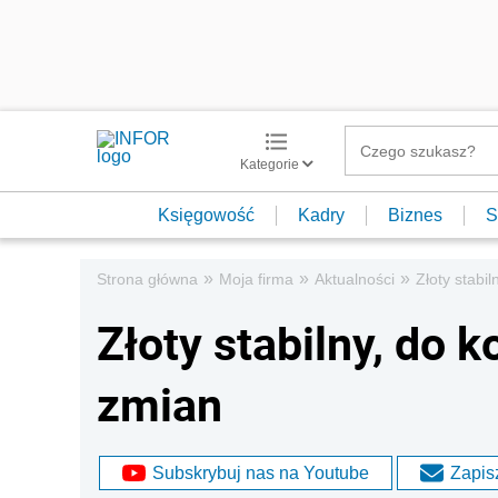
Kategorie
Księgowość
Kadry
Biznes
S
»
»
»
Strona główna
Moja firma
Aktualności
Złoty stabi
Złoty stabilny, do 
zmian
Subskrybuj nas na Youtube
Zapisz