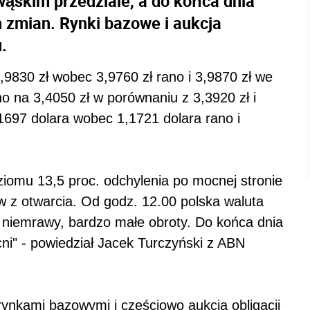
wąskim przedziale, a do końca dnia
h zmian. Rynki bazowe i aukcja
.
,9830 zł wobec 3,9760 zł rano i 3,9870 zł we
o na 3,4050 zł w porównaniu z 3,3920 zł i
1697 dolara wobec 1,1721 dolara rano i
ziomu 13,5 proc. odchylenia po mocnej stronie
ów z otwarcia. Od godz. 12.00 polska waluta
 niemrawy, bardzo małe obroty. Do końca dnia
ocni" - powiedział Jacek Turczyński z ABN
ynkami bazowymi i częściowo aukcją obligacji