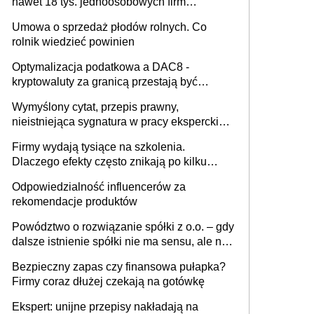
nawet 18 tys. jednoosobowych firm
miesięcznie
Umowa o sprzedaż płodów rolnych. Co
rolnik wiedzieć powinien
Optymalizacja podatkowa a DAC8 -
kryptowaluty za granicą przestają być
niewidoczne. I co dalej?
Wymyślony cytat, przepis prawny,
nieistniejąca sygnatura w pracy eksperckiej -
sam zakup ChatGPT to nie wdrożenie AI w
Firmy wydają tysiące na szkolenia.
firmie
Dlaczego efekty często znikają po kilku
tygodniach?
Odpowiedzialność influencerów za
rekomendacje produktów
Powództwo o rozwiązanie spółki z o.o. – gdy
dalsze istnienie spółki nie ma sensu, ale nie
wszyscy wspólnicy są tego zdania
Bezpieczny zapas czy finansowa pułapka?
Firmy coraz dłużej czekają na gotówkę
Ekspert: unijne przepisy nakładają na