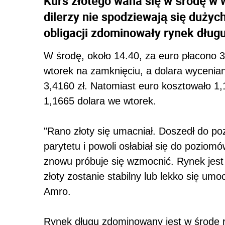
Kurs złotego waha się w środę w 
dilerzy nie spodziewają się dużyc
obligacji zdominowały rynek długu
W środę, około 14.40, za euro płacono 3
wtorek na zamknięciu, a dolara wycenian
3,4160 zł. Natomiast euro kosztowało 1,
1,1665 dolara we wtorek.
"Rano złoty się umacniał. Doszedł do po
parytetu i powoli osłabiał się do poziom
znowu próbuje się wzmocnić. Rynek jest
złoty zostanie stabilny lub lekko się um
Amro.
Rynek długu zdominowany jest w środę r