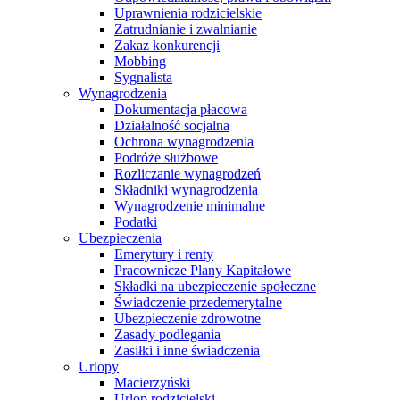
Uprawnienia rodzicielskie
Zatrudnianie i zwalnianie
Zakaz konkurencji
Mobbing
Sygnalista
Wynagrodzenia
Dokumentacja płacowa
Działalność socjalna
Ochrona wynagrodzenia
Podróże służbowe
Rozliczanie wynagrodzeń
Składniki wynagrodzenia
Wynagrodzenie minimalne
Podatki
Ubezpieczenia
Emerytury i renty
Pracownicze Plany Kapitałowe
Składki na ubezpieczenie społeczne
Świadczenie przedemerytalne
Ubezpieczenie zdrowotne
Zasady podlegania
Zasiłki i inne świadczenia
Urlopy
Macierzyński
Urlop rodzicielski