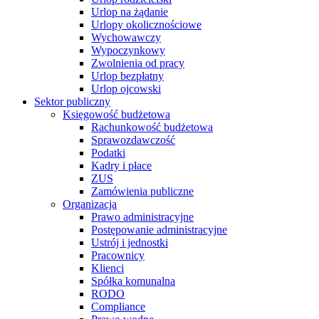
Urlop na żądanie
Urlopy okolicznościowe
Wychowawczy
Wypoczynkowy
Zwolnienia od pracy
Urlop bezpłatny
Urlop ojcowski
Sektor publiczny
Księgowość budżetowa
Rachunkowość budżetowa
Sprawozdawczość
Podatki
Kadry i płace
ZUS
Zamówienia publiczne
Organizacja
Prawo administracyjne
Postępowanie administracyjne
Ustrój i jednostki
Pracownicy
Klienci
Spółka komunalna
RODO
Compliance