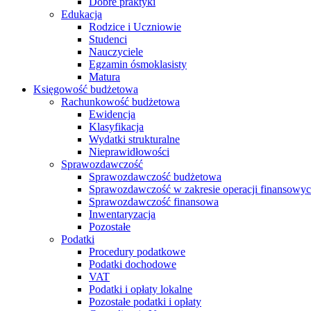
Dobre praktyki
Edukacja
Rodzice i Uczniowie
Studenci
Nauczyciele
Egzamin ósmoklasisty
Matura
Księgowość budżetowa
Rachunkowość budżetowa
Ewidencja
Klasyfikacja
Wydatki strukturalne
Nieprawidłowości
Sprawozdawczość
Sprawozdawczość budżetowa
Sprawozdawczość w zakresie operacji finansowy
Sprawozdawczość finansowa
Inwentaryzacja
Pozostałe
Podatki
Procedury podatkowe
Podatki dochodowe
VAT
Podatki i opłaty lokalne
Pozostałe podatki i opłaty