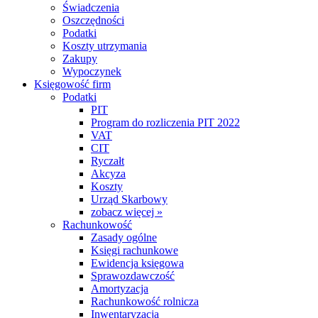
Świadczenia
Oszczędności
Podatki
Koszty utrzymania
Zakupy
Wypoczynek
Księgowość firm
Podatki
PIT
Program do rozliczenia PIT 2022
VAT
CIT
Ryczałt
Akcyza
Koszty
Urząd Skarbowy
zobacz więcej »
Rachunkowość
Zasady ogólne
Księgi rachunkowe
Ewidencja księgowa
Sprawozdawczość
Amortyzacja
Rachunkowość rolnicza
Inwentaryzacja