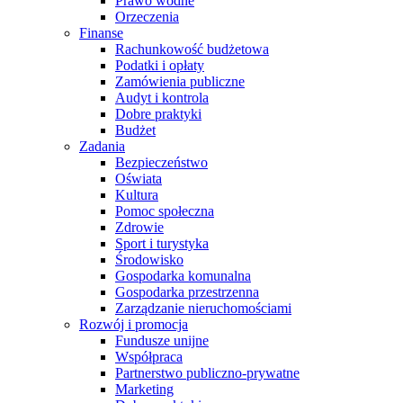
Prawo wodne
Orzeczenia
Finanse
Rachunkowość budżetowa
Podatki i opłaty
Zamówienia publiczne
Audyt i kontrola
Dobre praktyki
Budżet
Zadania
Bezpieczeństwo
Oświata
Kultura
Pomoc społeczna
Zdrowie
Sport i turystyka
Środowisko
Gospodarka komunalna
Gospodarka przestrzenna
Zarządzanie nieruchomościami
Rozwój i promocja
Fundusze unijne
Współpraca
Partnerstwo publiczno-prywatne
Marketing