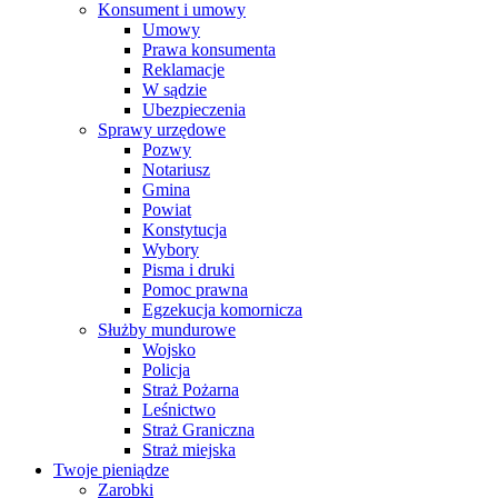
Konsument i umowy
Umowy
Prawa konsumenta
Reklamacje
W sądzie
Ubezpieczenia
Sprawy urzędowe
Pozwy
Notariusz
Gmina
Powiat
Konstytucja
Wybory
Pisma i druki
Pomoc prawna
Egzekucja komornicza
Służby mundurowe
Wojsko
Policja
Straż Pożarna
Leśnictwo
Straż Graniczna
Straż miejska
Twoje pieniądze
Zarobki