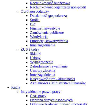
Rachunkowość budżetowa
Rachunkowość organizacji non-profit
Obrót gospodarczy
Działalność gospodarcza
Spółki
Cło
Finanse i inwestycje
Zamówienia publiczne
Windykacja
Fundacje, stowarzyszenia
Inne zagadnienia
ZUS i kadry
Składki
Urlopy
Wynagrodzenia
Zatrudnianie i zwalnianie
Umowy zlecenia
Inne zagadnienia
Księgowość firm - aktualności
Aktualności z Ministerstwa Finansów
Kadry
Indywidualne prawo pracy
Czas pracy
Ochrona danych osobowych
Odpowiedzialność, prawa i obowiązki