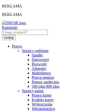
REKLAMA
REKLAMA
Kategorie
Prawo
Sprawy rodzinne
Spadki
Darowizny
Rozwody
Alimenty
Małżeństwo
Prawa seniora
Pomoc społeczna
500 plus 800 plus
Sprawy karne
Prawo karne
Kodeks karny
Wykroczenia
Więziennictwo