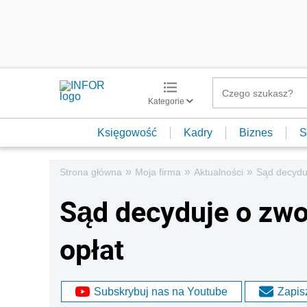
Kategorie
Księgowość
Kadry
Biznes
S
»
»
»
Strona główna
Moja firma
Aktualności
Sąd decyduj
Sąd decyduje o zwo
opłat
Subskrybuj nas na Youtube
Zapisz