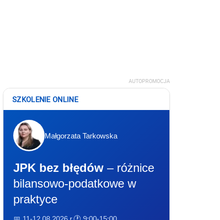
AUTOPROMOCJA
SZKOLENIE ONLINE
Małgorzata Tarkowska
JPK bez błędów
– różnice
bilansowo-podatkowe w
praktyce
📅 11-12.08.2026 r.
🕐 9:00-15:00