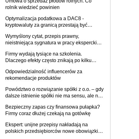
Umowa o sprzedaż płodów rolnych. Co
rolnik wiedzieć powinien
Optymalizacja podatkowa a DAC8 -
kryptowaluty za granicą przestają być
niewidoczne. I co dalej?
Wymyślony cytat, przepis prawny,
nieistniejąca sygnatura w pracy eksperckiej -
sam zakup ChatGPT to nie wdrożenie AI w
Firmy wydają tysiące na szkolenia.
firmie
Dlaczego efekty często znikają po kilku
tygodniach?
Odpowiedzialność influencerów za
rekomendacje produktów
Powództwo o rozwiązanie spółki z o.o. – gdy
dalsze istnienie spółki nie ma sensu, ale nie
wszyscy wspólnicy są tego zdania
Bezpieczny zapas czy finansowa pułapka?
Firmy coraz dłużej czekają na gotówkę
Ekspert: unijne przepisy nakładają na
polskich przedsiębiorców nowe obowiązki w
zakresie opakowań