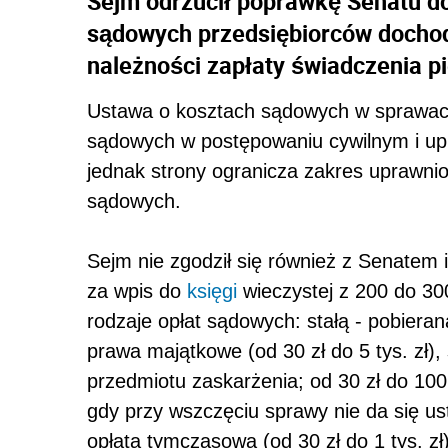
Sejm odrzucił poprawkę Senatu d
sądowych przedsiębiorców doch
należności zapłaty świadczenia p
Ustawa o kosztach sądowych w sprawach
sądowych w postępowaniu cywilnym i up
jednak strony ogranicza zakres uprawni
sądowych.
Sejm nie zgodził się również z Senatem i
za wpis do
księgi
wieczystej z 200 do 300
rodzaje opłat sądowych: stałą - pobiera
prawa majątkowe (od 30 zł do 5 tys. zł),
przedmiotu zaskarżenia; od 30 zł do 100 
gdy przy wszczęciu sprawy nie da się ust
opłata tymczasowa (od 30 zł do 1 tys. zł)