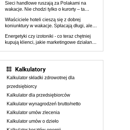
Sieci handlowe ruszają za Polakami na
wakacje. Nie chodzi tylko o kurorty – ta
walka o portfele klientów dzieje się także
Właściciele hoteli cieszą się z dobrej
tam, gdzie wielu spędzi urlop po cichu
koniunktury w wakacje. Spłacają długi, ale
już martwią się, co będzie jesienią
Energetyki czy izotoniki - co teraz chętniej
kupują klienci, jakie marketingowe działania
podejmują sklepy
Kalkulatory
Kalkulator składki zdrowotnej dla
przedsiębiorcy
Kalkulator dla przedsiębiorców
Kalkulator wynagrodzeń brutto/netto
Kalkulator umów zlecenia
Kalkulator umów o dzieło
Kalkulator kosztów energii