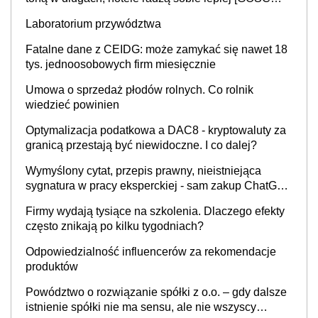
INFOR.PL]
Laboratorium przywództwa
Fatalne dane z CEIDG: może zamykać się nawet 18
tys. jednoosobowych firm miesięcznie
Umowa o sprzedaż płodów rolnych. Co rolnik
wiedzieć powinien
Optymalizacja podatkowa a DAC8 - kryptowaluty za
granicą przestają być niewidoczne. I co dalej?
Wymyślony cytat, przepis prawny, nieistniejąca
sygnatura w pracy eksperckiej - sam zakup ChatGPT
to nie wdrożenie AI w firmie
Firmy wydają tysiące na szkolenia. Dlaczego efekty
często znikają po kilku tygodniach?
Odpowiedzialność influencerów za rekomendacje
produktów
Powództwo o rozwiązanie spółki z o.o. – gdy dalsze
istnienie spółki nie ma sensu, ale nie wszyscy