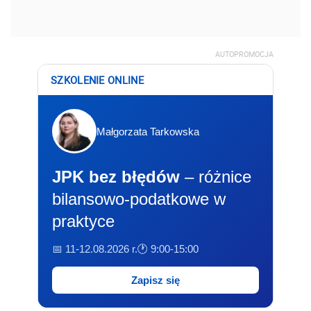
AUTOPROMOCJA
SZKOLENIE ONLINE
Małgorzata Tarkowska
JPK bez błędów
– różnice
bilansowo-podatkowe w
praktyce
📅 11-12.08.2026 r.
🕐 9:00-15:00
Zapisz się