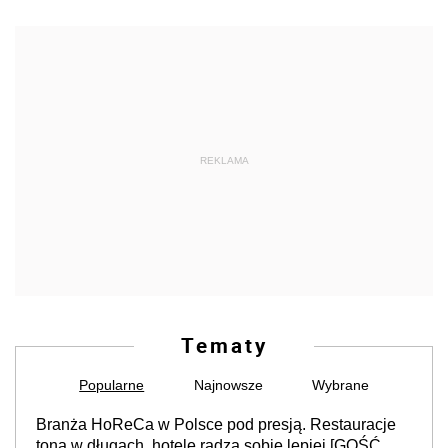
REKLAMA
Tematy
Popularne
Najnowsze
Wybrane
Branża HoReCa w Polsce pod presją. Restauracje
toną w długach, hotele radzą sobie lepiej [GOŚĆ