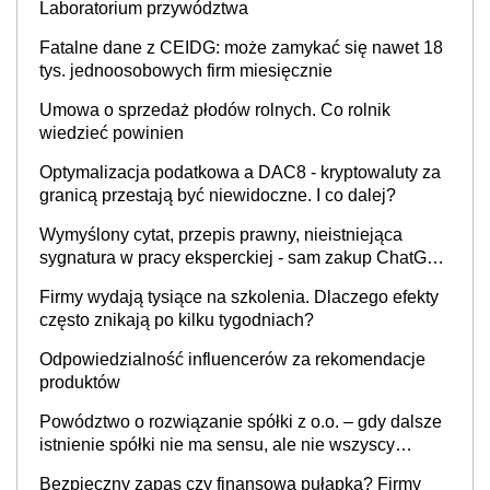
Laboratorium przywództwa
Fatalne dane z CEIDG: może zamykać się nawet 18
tys. jednoosobowych firm miesięcznie
Umowa o sprzedaż płodów rolnych. Co rolnik
wiedzieć powinien
Optymalizacja podatkowa a DAC8 - kryptowaluty za
granicą przestają być niewidoczne. I co dalej?
Wymyślony cytat, przepis prawny, nieistniejąca
sygnatura w pracy eksperckiej - sam zakup ChatGPT
to nie wdrożenie AI w firmie
Firmy wydają tysiące na szkolenia. Dlaczego efekty
często znikają po kilku tygodniach?
Odpowiedzialność influencerów za rekomendacje
produktów
Powództwo o rozwiązanie spółki z o.o. – gdy dalsze
istnienie spółki nie ma sensu, ale nie wszyscy
wspólnicy są tego zdania
Bezpieczny zapas czy finansowa pułapka? Firmy