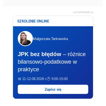
AUTOPROMOCJA
SZKOLENIE ONLINE
Małgorzata Tarkowska
JPK bez błędów
– różnice
bilansowo-podatkowe w
praktyce
📅 11-12.08.2026 r.
🕐 9:00-15:00
Zapisz się