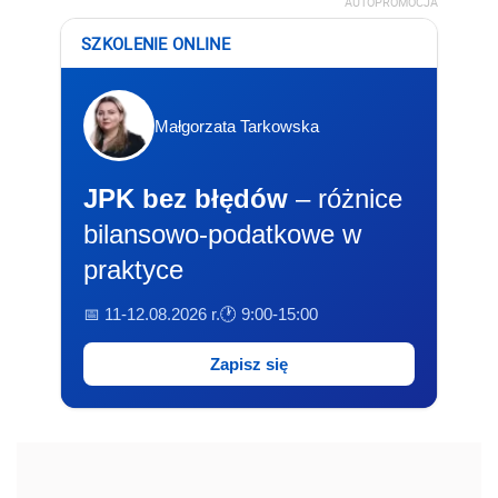
AUTOPROMOCJA
SZKOLENIE ONLINE
Małgorzata Tarkowska
JPK bez błędów
– różnice
bilansowo-podatkowe w
praktyce
📅 11-12.08.2026 r.
🕐 9:00-15:00
Zapisz się