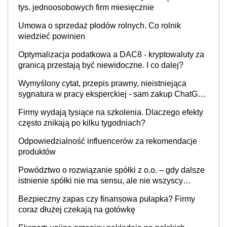
tys. jednoosobowych firm miesięcznie
Umowa o sprzedaż płodów rolnych. Co rolnik
wiedzieć powinien
Optymalizacja podatkowa a DAC8 - kryptowaluty za
granicą przestają być niewidoczne. I co dalej?
Wymyślony cytat, przepis prawny, nieistniejąca
sygnatura w pracy eksperckiej - sam zakup ChatGPT
to nie wdrożenie AI w firmie
Firmy wydają tysiące na szkolenia. Dlaczego efekty
często znikają po kilku tygodniach?
Odpowiedzialność influencerów za rekomendacje
produktów
Powództwo o rozwiązanie spółki z o.o. – gdy dalsze
istnienie spółki nie ma sensu, ale nie wszyscy
wspólnicy są tego zdania
Bezpieczny zapas czy finansowa pułapka? Firmy
coraz dłużej czekają na gotówkę