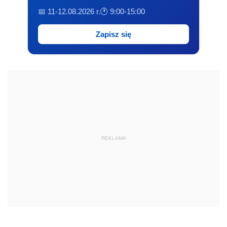
📅 11-12.08.2026 r.
🕐 9:00-15:00
Zapisz się
REKLAMA