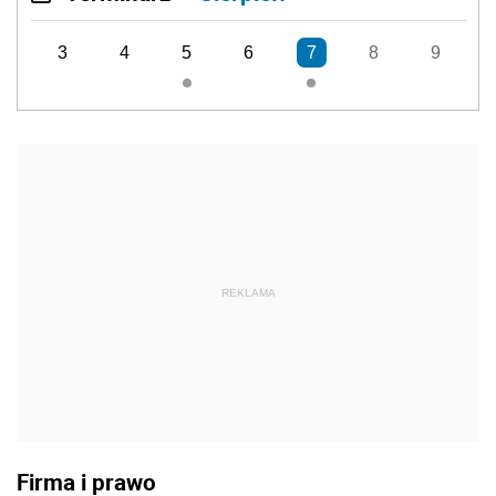
3
4
5
6
7
8
9
REKLAMA
Firma i prawo