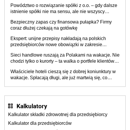
Powództwo o rozwiązanie spółki z o.o. – gdy dalsze
istnienie spółki nie ma sensu, ale nie wszyscy
wspólnicy są tego zdania
Bezpieczny zapas czy finansowa pułapka? Firmy
coraz dłużej czekają na gotówkę
Ekspert: unijne przepisy nakładają na polskich
przedsiębiorców nowe obowiązki w zakresie
opakowań
Sieci handlowe ruszają za Polakami na wakacje. Nie
chodzi tylko o kurorty – ta walka o portfele klientów
dzieje się także tam, gdzie wielu spędzi urlop po
Właściciele hoteli cieszą się z dobrej koniunktury w
cichu
wakacje. Spłacają długi, ale już martwią się, co
będzie jesienią
Kalkulatory
Kalkulator składki zdrowotnej dla przedsiębiorcy
Kalkulator dla przedsiębiorców