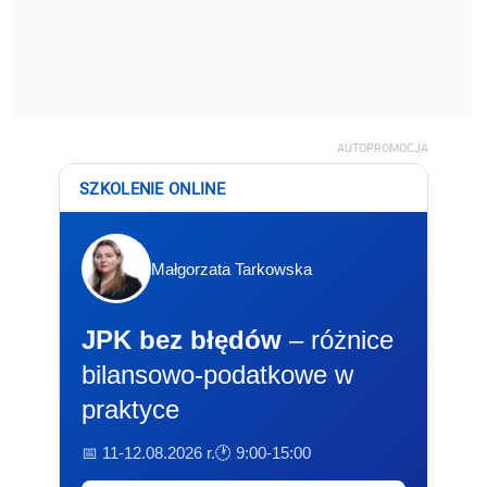
AUTOPROMOCJA
SZKOLENIE ONLINE
Małgorzata Tarkowska
JPK bez błędów
– różnice
bilansowo-podatkowe w
praktyce
📅 11-12.08.2026 r.
🕐 9:00-15:00