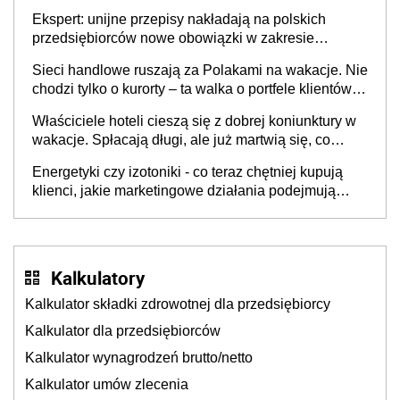
wspólnicy są tego zdania
Ekspert: unijne przepisy nakładają na polskich
przedsiębiorców nowe obowiązki w zakresie
opakowań
Sieci handlowe ruszają za Polakami na wakacje. Nie
chodzi tylko o kurorty – ta walka o portfele klientów
dzieje się także tam, gdzie wielu spędzi urlop po
Właściciele hoteli cieszą się z dobrej koniunktury w
cichu
wakacje. Spłacają długi, ale już martwią się, co
będzie jesienią
Energetyki czy izotoniki - co teraz chętniej kupują
klienci, jakie marketingowe działania podejmują
sklepy
Kalkulatory
Kalkulator składki zdrowotnej dla przedsiębiorcy
Kalkulator dla przedsiębiorców
Kalkulator wynagrodzeń brutto/netto
Kalkulator umów zlecenia