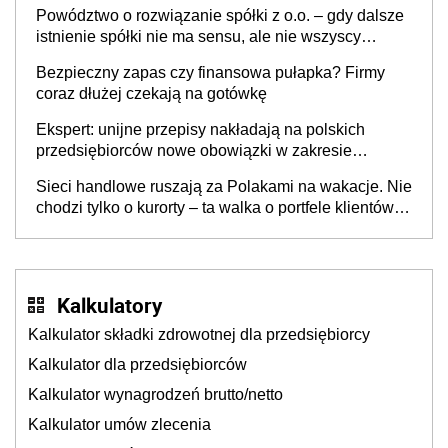
Powództwo o rozwiązanie spółki z o.o. – gdy dalsze
istnienie spółki nie ma sensu, ale nie wszyscy
wspólnicy są tego zdania
Bezpieczny zapas czy finansowa pułapka? Firmy
coraz dłużej czekają na gotówkę
Ekspert: unijne przepisy nakładają na polskich
przedsiębiorców nowe obowiązki w zakresie
opakowań
Sieci handlowe ruszają za Polakami na wakacje. Nie
chodzi tylko o kurorty – ta walka o portfele klientów
dzieje się także tam, gdzie wielu spędzi urlop po
cichu
Kalkulatory
Kalkulator składki zdrowotnej dla przedsiębiorcy
Kalkulator dla przedsiębiorców
Kalkulator wynagrodzeń brutto/netto
Kalkulator umów zlecenia