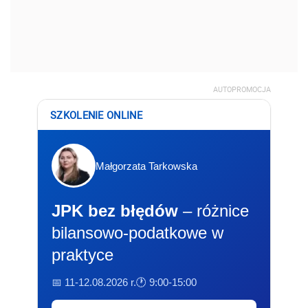
AUTOPROMOCJA
SZKOLENIE ONLINE
Małgorzata Tarkowska
JPK bez błędów
– różnice
bilansowo-podatkowe w
praktyce
📅 11-12.08.2026 r.
🕐 9:00-15:00