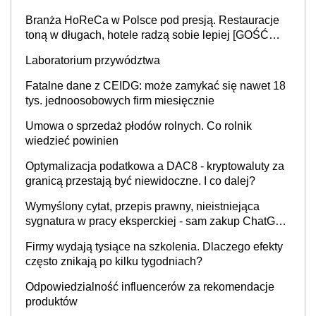
Branża HoReCa w Polsce pod presją. Restauracje
toną w długach, hotele radzą sobie lepiej [GOŚĆ
INFOR.PL]
Laboratorium przywództwa
Fatalne dane z CEIDG: może zamykać się nawet 18
tys. jednoosobowych firm miesięcznie
Umowa o sprzedaż płodów rolnych. Co rolnik
wiedzieć powinien
Optymalizacja podatkowa a DAC8 - kryptowaluty za
granicą przestają być niewidoczne. I co dalej?
Wymyślony cytat, przepis prawny, nieistniejąca
sygnatura w pracy eksperckiej - sam zakup ChatGPT
to nie wdrożenie AI w firmie
Firmy wydają tysiące na szkolenia. Dlaczego efekty
często znikają po kilku tygodniach?
Odpowiedzialność influencerów za rekomendacje
produktów