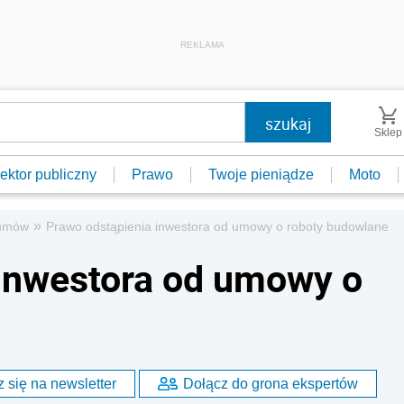
REKLAMA
Sklep
ektor publiczny
Prawo
Twoje pieniądze
Moto
»
umów
Prawo odstąpienia inwestora od umowy o roboty budowlane
 inwestora od umowy o
 się na newsletter
Dołącz do grona ekspertów