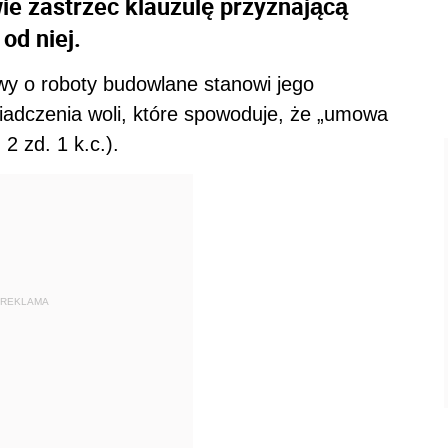
ie zastrzec klauzulę przyznającą
od niej.
wy o roboty budowlane stanowi jego
adczenia woli, które spowoduje, że „umowa
2 zd. 1 k.c.).
REKLAMA