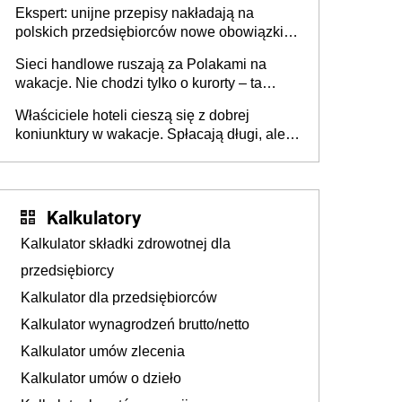
Ekspert: unijne przepisy nakładają na
polskich przedsiębiorców nowe obowiązki w
zakresie opakowań
Sieci handlowe ruszają za Polakami na
wakacje. Nie chodzi tylko o kurorty – ta
walka o portfele klientów dzieje się także
Właściciele hoteli cieszą się z dobrej
tam, gdzie wielu spędzi urlop po cichu
koniunktury w wakacje. Spłacają długi, ale
już martwią się, co będzie jesienią
Kalkulatory
Kalkulator składki zdrowotnej dla
przedsiębiorcy
Kalkulator dla przedsiębiorców
Kalkulator wynagrodzeń brutto/netto
Kalkulator umów zlecenia
Kalkulator umów o dzieło