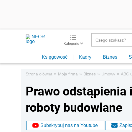
Kategorie
Księgowość
Kadry
Biznes
S
»
»
»
»
Strona główna
Moja firma
Biznes
Umowy
ABC 
Prawo odstąpienia
roboty budowlane
Subskrybuj nas na Youtube
Zapisz