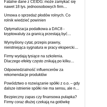
Fatalne dane z CEIDG: może zamykać się
nawet 18 tys. jednoosobowych firm
miesięcznie
Umowa o sprzedaż płodów rolnych. Co
rolnik wiedzieć powinien
Optymalizacja podatkowa a DAC8 -
kryptowaluty za granicą przestają być
niewidoczne. I co dalej?
Wymyślony cytat, przepis prawny,
nieistniejąca sygnatura w pracy eksperckiej -
sam zakup ChatGPT to nie wdrożenie AI w
Firmy wydają tysiące na szkolenia.
firmie
Dlaczego efekty często znikają po kilku
tygodniach?
Odpowiedzialność influencerów za
rekomendacje produktów
Powództwo o rozwiązanie spółki z o.o. – gdy
dalsze istnienie spółki nie ma sensu, ale nie
wszyscy wspólnicy są tego zdania
Bezpieczny zapas czy finansowa pułapka?
Firmy coraz dłużej czekają na gotówkę