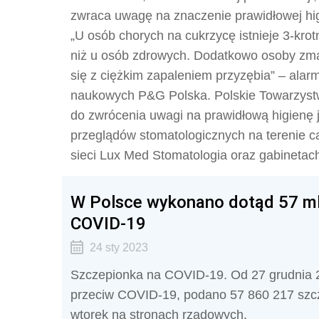
zwraca uwagę na znaczenie prawidłowej higi
„U osób chorych na cukrzycę istnieje 3-kro
niż u osób zdrowych. Dodatkowo osoby zmag
się z ciężkim zapaleniem przyzębia” – alarm
naukowych P&G Polska. Polskie Towarzyst
do zwrócenia uwagi na prawidłową higienę j
przeglądów stomatologicznych na terenie ca
sieci Lux Med Stomatologia oraz gabinetach
W Polsce wykonano dotąd 57 mln
COVID-19
24 sty 2023
Szczepionka na COVID-19. Od 27 grudnia 20
przeciw COVID-19, podano 57 860 217 szc
wtorek na stronach rządowych.