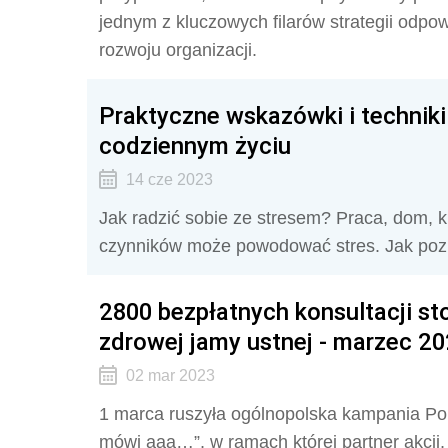
jednym z kluczowych filarów strategii odp
rozwoju organizacji.
Praktyczne wskazówki i techniki
codziennym życiu
14 cze 2023
Jak radzić sobie ze stresem? Praca, dom, kr
czynników może powodować stres. Jak poz
2800 bezpłatnych konsultacji st
zdrowej jamy ustnej - marzec 20
02 mar 2023
1 marca ruszyła ogólnopolska kampania Po
mówi aaa…”, w ramach której partner akcji