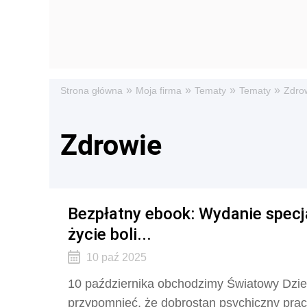
»
»
»
»
Strona główna
Moja firma
Tematy
Tematy
Zdro
Zdrowie
Bezpłatny ebook: Wydanie specja
życie boli...
10 paź 2025
10 października obchodzimy Światowy Dzie
przypomnieć, że dobrostan psychiczny prac