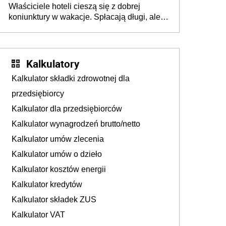
Właściciele hoteli cieszą się z dobrej
tam, gdzie wielu spędzi urlop po cichu
koniunktury w wakacje. Spłacają długi, ale
już martwią się, co będzie jesienią
Kalkulatory
Kalkulator składki zdrowotnej dla
przedsiębiorcy
Kalkulator dla przedsiębiorców
Kalkulator wynagrodzeń brutto/netto
Kalkulator umów zlecenia
Kalkulator umów o dzieło
Kalkulator kosztów energii
Kalkulator kredytów
Kalkulator składek ZUS
Kalkulator VAT