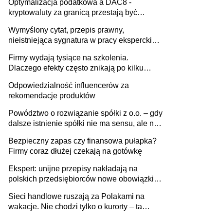
Optymalizacja podatkowa a DAC8 -
kryptowaluty za granicą przestają być
niewidoczne. I co dalej?
Wymyślony cytat, przepis prawny,
nieistniejąca sygnatura w pracy eksperckiej -
sam zakup ChatGPT to nie wdrożenie AI w
Firmy wydają tysiące na szkolenia.
firmie
Dlaczego efekty często znikają po kilku
tygodniach?
Odpowiedzialność influencerów za
rekomendacje produktów
Powództwo o rozwiązanie spółki z o.o. – gdy
dalsze istnienie spółki nie ma sensu, ale nie
wszyscy wspólnicy są tego zdania
Bezpieczny zapas czy finansowa pułapka?
Firmy coraz dłużej czekają na gotówkę
Ekspert: unijne przepisy nakładają na
polskich przedsiębiorców nowe obowiązki w
zakresie opakowań
Sieci handlowe ruszają za Polakami na
wakacje. Nie chodzi tylko o kurorty – ta
walka o portfele klientów dzieje się także