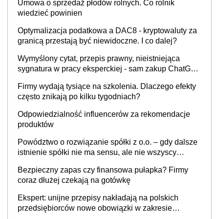
Umowa o sprzedaż płodów rolnych. Co rolnik
wiedzieć powinien
Optymalizacja podatkowa a DAC8 - kryptowaluty za
granicą przestają być niewidoczne. I co dalej?
Wymyślony cytat, przepis prawny, nieistniejąca
sygnatura w pracy eksperckiej - sam zakup ChatGPT
to nie wdrożenie AI w firmie
Firmy wydają tysiące na szkolenia. Dlaczego efekty
często znikają po kilku tygodniach?
Odpowiedzialność influencerów za rekomendacje
produktów
Powództwo o rozwiązanie spółki z o.o. – gdy dalsze
istnienie spółki nie ma sensu, ale nie wszyscy
wspólnicy są tego zdania
Bezpieczny zapas czy finansowa pułapka? Firmy
coraz dłużej czekają na gotówkę
Ekspert: unijne przepisy nakładają na polskich
przedsiębiorców nowe obowiązki w zakresie
opakowań