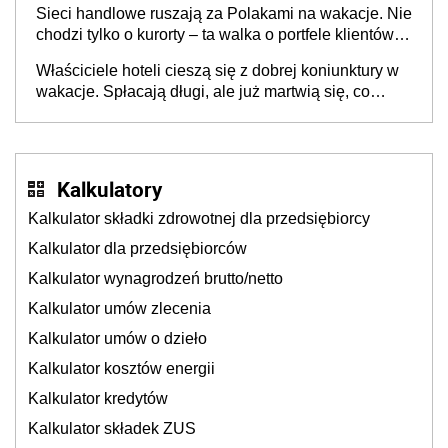
Sieci handlowe ruszają za Polakami na wakacje. Nie
chodzi tylko o kurorty – ta walka o portfele klientów
dzieje się także tam, gdzie wielu spędzi urlop po
Właściciele hoteli cieszą się z dobrej koniunktury w
cichu
wakacje. Spłacają długi, ale już martwią się, co
będzie jesienią
Kalkulatory
Kalkulator składki zdrowotnej dla przedsiębiorcy
Kalkulator dla przedsiębiorców
Kalkulator wynagrodzeń brutto/netto
Kalkulator umów zlecenia
Kalkulator umów o dzieło
Kalkulator kosztów energii
Kalkulator kredytów
Kalkulator składek ZUS